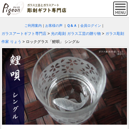
ご利用案内
｜
お客様の声
｜
Ｑ＆Ａ
｜
会員ログイン
｜
ガラスアートギフト専門店
>
光の彫刻 ガラス工芸の贈り物
>
ガラス彫刻
作家 りょう
> ロックグラス「鯉唄」 シングル