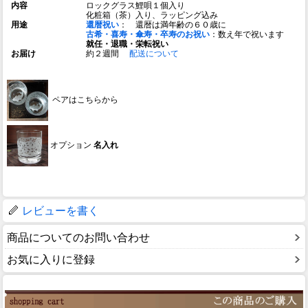
内容
ロックグラス鯉唄１個入り
化粧箱（茶）入り、ラッピング込み
用途
還暦祝い
： 還暦は満年齢の６０歳に
古希・喜寿・傘寿・卒寿のお祝い
：数え年で祝います
就任・退職・栄転祝い
お届け
約２週間
配送について
ペアはこちらから
オプション
名入れ
レビューを書く
商品についてのお問い合わせ
お気に入りに登録