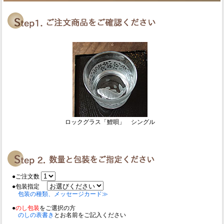
ロックグラス「鯉唄」 シングル
●ご注文数
●包装指定
包装の種類、メッセージカード≫
●
のし包装
をご選択の方
のしの表書き
とお名前をご記入ください