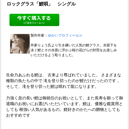
ロックグラス「鯉唄」 シングル
製作作家：
ゆかいプロフィール≫
作家りょう氏より引き継いだ人気の鯉グラス。水面下を
泳ぐ鯉とその水面に浮かぶ桜の花びらの対照をお楽しみ
いただけるよう彫りました。
生命力あふれる鯉は、 古来より尊ばれていました。 さまざまな
種類の魚たちの中で 滝を登り切ったのが鯉だけだったのです 。
そして、滝を登り切った鯉は晴れて龍になります。
力強く息の長い鯉は御就任のお祝いとして、また長寿を願って御
退職のお祝いにお選びいただいています。鯉は、優雅な鑑賞用と
しても 根強い人気があるもの。鯉好きのかたへの贈物としても
おすすめです