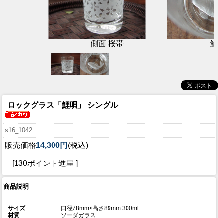
側面 桜帯
鯉
ロックグラス「鯉唄」 シングル
s16_1042
販売価格
14,300円
(税込)
[130ポイント進呈 ]
商品説明
サイズ
口径78mm×高さ89mm 300ml
材質
ソーダガラス