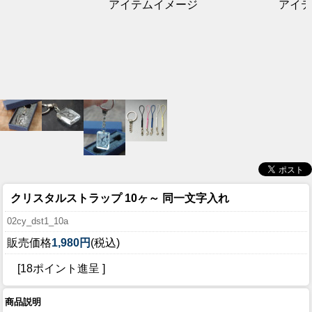
アイテムイメージ
アイテ
クリスタルストラップ 10ヶ～ 同一文字入れ
02cy_dst1_10a
販売価格
1,980円
(税込)
[18ポイント進呈 ]
商品説明