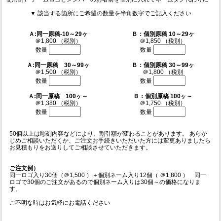
▼ 該当する箇所にご希望の数量を半角数字でご記入ください
Ａ:同一原稿-10～29ヶ
Ｂ：個別原稿 10～29ヶ
＠1,800 （税別）
＠1,850 （税別）
数量
数量
Ａ:同一原稿 30～99ヶ
Ｂ：個別原稿
30～99ヶ
＠1,500 （税別）
＠1,800 （税別
数量
数量
Ａ:同一原稿
100ヶ～
Ｂ：個別原稿
100ヶ～
＠1,380 （税別）
＠1,750 （税別）
数量
数量
50個以上は彫刻内容などにより、割引額が変わることがあります。 あらか
じめご相談いただくか、ご注文お手続きいただいた方には変更ありましたら
お見積もりをお送りしてご相談させていただきます。
ご注文例）
同一ロゴ入り30個（＠1,500 ）＋個別ネーム入り12個（ ＠1,800 ） 同一
ロゴで30個のご注文があるので個別ネーム入りは30個～の価格になりま
す。
ご不明な時はお気軽にお電話ください