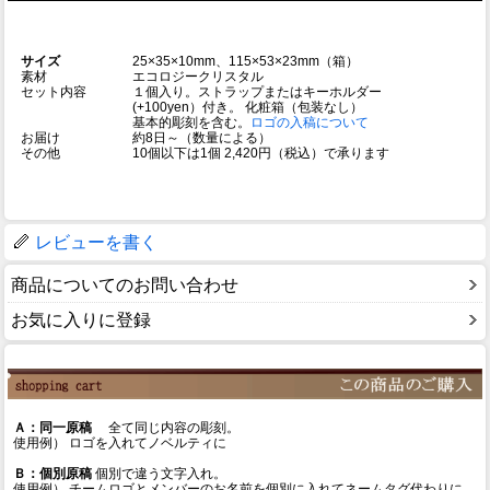
サイズ
25×35×10mm、115×53×23mm（箱）
素材
エコロジークリスタル
セット内容
１個入り。ストラップまたはキーホルダー
(+100yen）付き。 化粧箱（包装なし）
基本的彫刻を含む。
ロゴの入稿について
お届け
約8日～（数量による）
その他
10個以下は1個 2,420円（税込）で承ります
レビューを書く
商品についてのお問い合わせ
お気に入りに登録
Ａ：同一原稿
全て同じ内容の彫刻。
使用例） ロゴを入れてノベルティに
Ｂ：個別原稿
個別で違う文字入れ。
使用例） チームロゴとメンバーのお名前を個別に入れてネームタグ代わりに