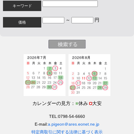
キーワード
～
円
価格
カレンダーの見方：
■
休み
大安
TEL:0798-54-6660
E-mail:
a.pigeon＠ares.eonet.ne.jp
特定商取引に関する法律に基づく表示