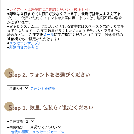
●
レイアウトは製作前にご確認ください（校正も可）
●
彫刻は３行まで（１行目が少なく７～８字、最終行は最大１２文字ま
で
）。ご使用いただくフォントや文字内容によっては、彫刻不可の場合
がございます。
●Ｗｅｂシステム上、ご記入いただける文字数はスペースを含め５０文字
までとなります。 ご注文数量が多く1つづつ違う場合、あとで考えたい
場合などは、
ご注文後
メール
にてご指定ください
（ご注文手続き最終の
通信欄
でもご指定いただけます）
●
メッセージサンプル
●
彫刻内容の参考に
フォントを確認
●ご注文数
●包装指定
包装の種類、メッセージカード≫