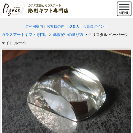
ご利用案内
｜
お客様の声
｜
Ｑ＆Ａ
｜
会員ログイン
｜
ガラスアートギフト専門店
>
退職祝いの選び方
> クリスタル ペーパーウ
ェイト ルーペ