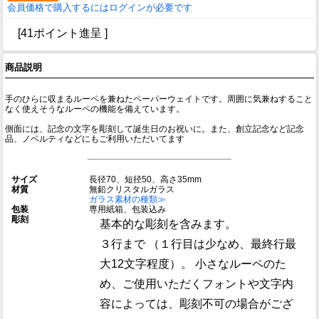
会員価格で購入するにはログインが必要です
[41ポイント進呈 ]
商品説明
手のひらに収まるルーペを兼ねたペーパーウェイトです。周囲に気兼ねすること
なく使えそうなルーペの機能を備えています。
側面には、記念の文字を彫刻して誕生日のお祝いに。また、創立記念など記念
品、ノベルティなどにもご利用いただいてます
サイズ
長径70、短径50、高さ35mm
材質
無鉛クリスタルガラス
ガラス素材の種類≫
包装
専用紙箱、包装込み
彫刻
基本的な彫刻を含みます。
３行まで （１行目は少なめ、最終行最
大12文字程度）。 小さなルーペのた
め、ご使用いただくフォントや文字内
容によっては、彫刻不可の場合がござ