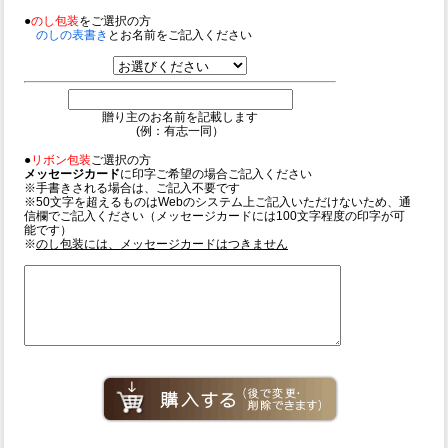
●
のし包装
をご選択の方
のしの表書き
とお名前をご記入ください
贈り主のお名前を記載します
(例：有志一同）
●
リボン包装
ご選択の方
メッセージカード
に印字ご希望の場合ご記入ください
※手書きされる場合は、ご記入不要です
※50文字を超えるものはWebのシステム上ご記入いただけないため、通
信欄でご記入ください（メッセージカードには100文字程度の印字が可
能です）
※
のし包装には、メッセージカードはつきません