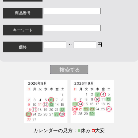
商品番号
キーワード
～
円
価格
カレンダーの見方：
■
休み
大安