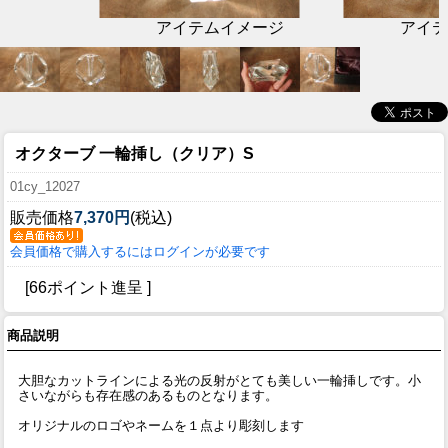
アイテムイメージ
アイテ
オクターブ 一輪挿し（クリア）S
01cy_12027
販売価格
7,370円
(税込)
会員価格で購入するにはログインが必要です
[66ポイント進呈 ]
商品説明
大胆なカットラインによる光の反射がとても美しい一輪挿しです。小
さいながらも存在感のあるものとなります。
オリジナルのロゴやネームを１点より彫刻します