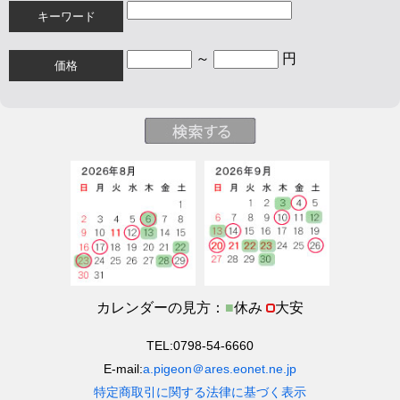
キーワード
～
円
価格
カレンダーの見方：
■
休み
大安
TEL:0798-54-6660
E-mail:
a.pigeon＠ares.eonet.ne.jp
特定商取引に関する法律に基づく表示