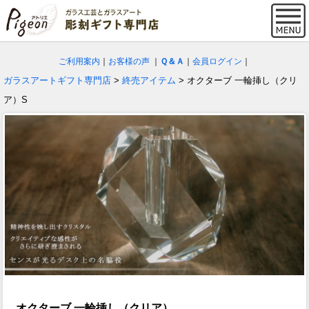
ご利用案内
｜
お客様の声
｜
Ｑ＆Ａ
｜
会員ログイン
｜
ガラスアートギフト専門店
>
終売アイテム
> オクターブ 一輪挿し（クリ
ア）S
オクターブ 一輪挿し（クリア）