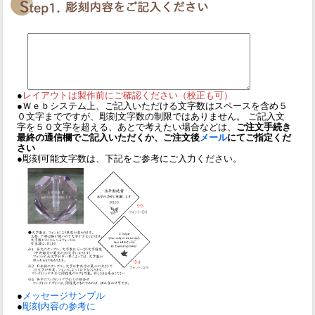
●
レイアウトは製作前にご確認ください（校正も可）
●Ｗｅｂシステム上、ご記入いただける文字数はスペースを含め５
０文字までですが、彫刻文字数の制限ではありません。 ご記入文
字を５０文字を超える、あとで考えたい場合などは、
ご注文手続き
最終の通信欄でご記入いただくか、ご注文後
メール
にてご指定くだ
さい
●彫刻可能文字数は、下記をご参考にご入力ください。
●
メッセージサンプル
●
彫刻内容の参考に