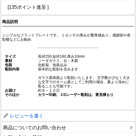
[135ポイント進呈 ]
商品説明
シンプルなフラットプレートです。 １センチの厚みが重厚感あり。感謝状や表
彰楯などにお勧め
サイズ
長径250,短径180,厚み10mm
素材
ソーダガラス、台：木製
包装
化粧箱、包装込み
彫刻内容
基本的な彫刻を含みます
ガラス面表面より彫刻いたします。 文字数が少なく大き
な文字でのネーム盾としてご利用の場合、裏より深めに
彫ることも可能です。
お届け
約８～１０日
そのほか
カラー印刷、２Dレーザー彫刻は、要見積もり
レビューを書く
商品についてのお問い合わせ