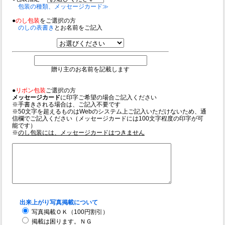
包装の種類、メッセージカード≫
●
のし包装
をご選択の方
のしの表書き
とお名前をご記入
贈り主のお名前を記載します
●
リボン包装
ご選択の方
メッセージカード
に印字ご希望の場合ご記入ください
※手書きされる場合は、ご記入不要です
※50文字を超えるものはWebのシステム上ご記入いただけないため、通
信欄でご記入ください（メッセージカードには100文字程度の印字が可
能です）
※
のし包装には、メッセージカードはつきません
出来上がり写真掲載について
写真掲載ＯＫ（100円割引）
掲載は困ります。ＮＧ