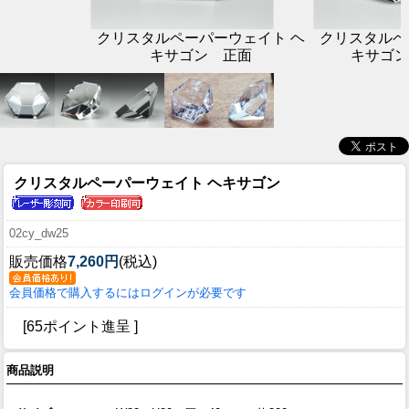
クリスタルペーパーウェイト ヘ
クリスタルペ
キサゴン 正面
キサゴン
クリスタルペーパーウェイト ヘキサゴン
02cy_dw25
販売価格
7,260円
(税込)
会員価格で購入するにはログインが必要です
[65ポイント進呈 ]
商品説明