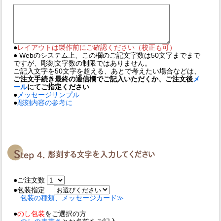
●
レイアウトは製作前にご確認ください（校正も可）
● Webのシステム上、この欄のご記文字数は50文字までまで
ですが、彫刻文字数の制限ではありません。
ご記入文字を50文字を超える、あとで考えたい場合などは、
ご注文手続き最終の通信欄でご記入いただくか、ご注文後
メ
ール
にてご指定ください
●
メッセージサンプル
●
彫刻内容の参考に
●ご注文数
●包装指定
包装の種類、メッセージカード≫
●
のし包装
をご選択の方