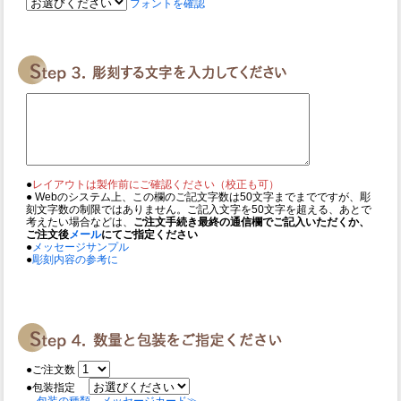
フォントを確認
●
レイアウトは製作前にご確認ください（校正も可）
● Webのシステム上、この欄のご記文字数は50文字までまでですが、彫
刻文字数の制限ではありません。ご記入文字を50文字を超える、あとで
考えたい場合などは、
ご注文手続き最終の通信欄でご記入いただくか、
ご注文後
メール
にてご指定ください
●
メッセージサンプル
●
彫刻内容の参考に
●ご注文数
●包装指定
包装の種類、メッセージカード≫