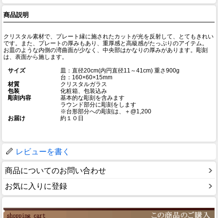
商品説明
クリスタル素材で、プレート縁に施されたカットが光を反射して、とてもきれい
です。また、プレートの厚みもあり、重厚感と高級感がたっぷりのアイテム。
お皿のような内側の湾曲面が少なく、中央部はかなりの厚みがあります。彫刻
は、表面から施します。
サイズ
皿：直径20cm(内円直径11～41cm) 重さ900g
台：160×60×15mm
材質
クリスタルガラス
包装
化粧箱、包装込み
彫刻内容
基本的な彫刻を含みます
ラウンド部分に彫刻をします
※台形部分への彫刻は、＋@1,200
お届け
約１０日
レビューを書く
商品についてのお問い合わせ
お気に入りに登録