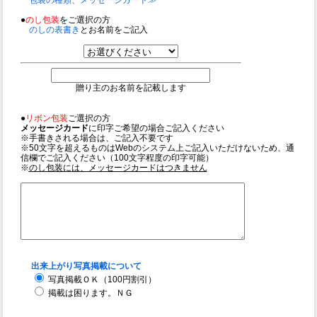
●
のし包装
をご選択の方
のしの表書き
とお名前をご記入
贈り主のお名前を記載します
●
リボン包装
ご選択の方
メッセージカード
に印字ご希望の場合ご記入ください
※手書きされる場合は、ご記入不要です
※50文字を超えるものはWebのシステム上ご記入いただけないため、通
信欄でご記入ください（100文字程度の印字可能）
※
のし包装には、メッセージカードはつきません
出来上がり写真掲載について
写真掲載ＯＫ（100円割引）
掲載は困ります。ＮＧ