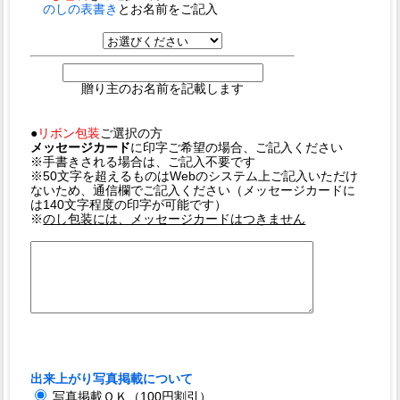
のしの表書き
とお名前をご記入
贈り主のお名前を記載します
●
リボン包装
ご選択の方
メッセージカード
に印字ご希望の場合、ご記入ください
※手書きされる場合は、ご記入不要です
※50文字を超えるものはWebのシステム上ご記入いただけ
ないため、通信欄でご記入ください（メッセージカードに
は140文字程度の印字が可能です）
※
のし包装には、メッセージカードはつきません
出来上がり写真掲載について
写真掲載ＯＫ（100円割引）