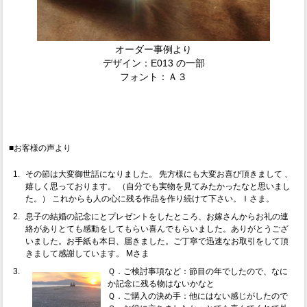
オーダー事例より
デザイン：E013 の一部
フォント：Ａ３
■お客様の声より
その節は大変御世話になりました。 先方様にも大変お喜び頂きまして
、
嬉しく思っております。 （自分でも実物を見てみたかったなと思いまし
た。） これからも人の心に残る作品を作り続けて下さい。Ｉさま。
息子の結婚の記念にとプレゼントをしたところ、お嫁さんからお礼の連
絡がありとても感動をしてもらい喜んでもらいました。ありがとうござ
いました。お手紙も本日、届きました。ご丁寧で迅速なお取引をして頂
きまして感謝しています。 Mさま
Ｑ．ご検討事項など：節目の年でしたので、なに
か記念に残る物はないかなと
Ｑ．ご購入の決め手：他にはない感じがしたので