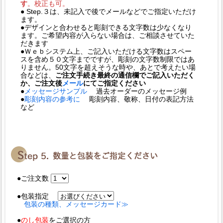
す
。校正も可。
● Step.３は、未記入で後でメールなどでご指定いただけ
ます。
●デザインと合わせると彫刻できる文字数は少なくなり
ます。ご希望内容が入らない場合は、ご相談させていた
だきます
●Ｗｅｂシステム上、ご記入いただける文字数はスペー
スを含め５０文字までですが、彫刻の文字数制限ではあ
りません。50文字を超えそうな時や、あとで考えたい場
合などは、
ご注文手続き最終の通信欄でご記入いただく
か、ご注文後
メール
にてご指定ください
●
メッセージサンプル
過去オーダーのメッセージ例
●
彫刻内容の参考に
彫刻内容、敬称、日付の表記方法
など
●ご注文数
●包装指定
包装の種類、メッセージカード≫
●
のし包装
をご選択の方