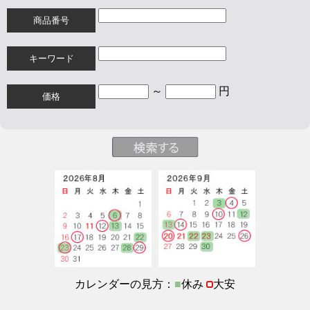
商品番号
キーワード
～
円
価格
カレンダーの見方：
■
休み
大安