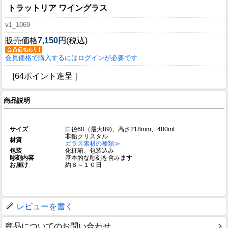
トラットリア ワイングラス
v1_1069
販売価格
7,150円
(税込)
会員価格で購入するにはログインが必要です
[64ポイント進呈 ]
商品説明
サイズ
口径60（最大89)、高さ218mm、480ml
非鉛クリスタル
材質
ガラス素材の種類≫
包装
化粧箱、包装込み
彫刻内容
基本的な彫刻を含みます
お届け
約８～１０日
レビューを書く
商品についてのお問い合わせ