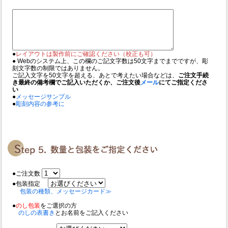
●
レイアウトは製作前にご確認ください（校正も可）
● Webのシステム上、この欄のご記文字数は50文字までまでですが、彫
刻文字数の制限ではありません。
ご記入文字を50文字を超える、あとで考えたい場合などは、
ご注文手続
き最終の備考欄でご記入いただくか、ご注文後
メール
にてご指定くださ
い
●
メッセージサンプル
●
彫刻内容の参考に
●ご注文数
●包装指定
包装の種類、メッセージカード≫
●
のし包装
をご選択の方
のしの表書き
とお名前をご記入ください