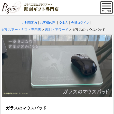
ご利用案内
｜
お客様の声
｜
Ｑ＆Ａ
｜
会員ログイン
｜
ガラスアートギフト専門店
>
表彰・アワード
> ガラスのマウスパッド
ガラスのマウスパッド