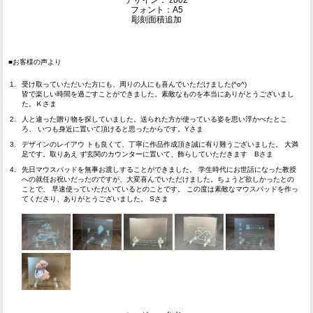
デザイン： z002
フォント：A5
彫刻面積追加
■お客様の声より
受け取っていただいた方にも、周りの人にも喜んでいただけました(^o^)
皆で楽しい時間を過ごすことができました。素敵なものを本当にありがとうございまし
た。Ｋさま
人と違った贈り物を探していました。送られた方が使っている姿を思い浮かべたとこ
ろ、 いつも身近に置いて頂けると思ったからです。Yさま
デザインのレイアウ トも良くて、丁寧に作品作成頂き誠に有り難うございました。 大満
足です。取りあえ ず玄関のカウンターに置いて、飾らしていただきます Bさま
先日マウスパッドを無事お渡しすることができました。 学生時代にお世話になった教授
への就任お祝いだったのですが、大変喜んでいただけました。ちょうど欲しかったとの
ことで、 早速使っていただいているとのことです。 この度は素敵なマウスパッドを作っ
てくださり、ありがとうございました。 Sさま