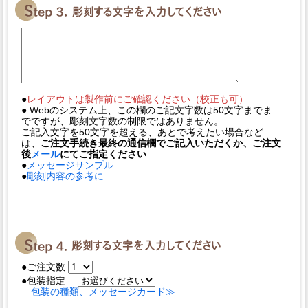
●
レイアウトは製作前にご確認ください（校正も可）
● Webのシステム上、この欄のご記文字数は50文字までま
でですが、彫刻文字数の制限ではありません。
ご記入文字を50文字を超える、あとで考えたい場合など
は、
ご注文手続き最終の通信欄でご記入いただくか、ご注文
後
メール
にてご指定ください
●
メッセージサンプル
●
彫刻内容の参考に
●ご注文数
●包装指定
包装の種類、メッセージカード≫