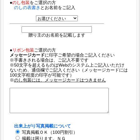
●
のし包装
をご選択の方
のしの表書き
とお名前をご記入
贈り主のお名前を記載します
●
リボン包装
ご選択の方
メッセージカード
に印字ご希望の場合ご記入ください
※手書きされる場合は、ご記入不要です
※50文字を超えるものはWebのシステム上ご記入いただけ
ないため、通信欄でご記入ください（メッセージカードには
100文字程度の印字が可能です）
※
のし包装には、メッセージカードはつきません
出来上がり写真掲載について
写真掲載ＯＫ（100円割引）
掲載は困ります。ＮＧ