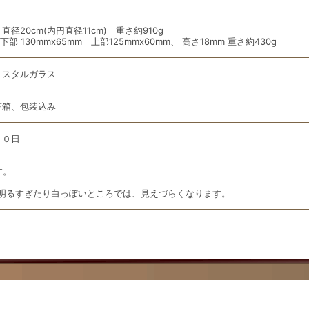
直径20cm(内円直径11cm) 重さ約910g
下部 130mmx65mm 上部125mmx60mm、 高さ18mm 重さ約430g
リスタルガラス
粧箱、包装込み
１０日
す。
明るすぎたり白っぽいところでは、見えづらくなります。