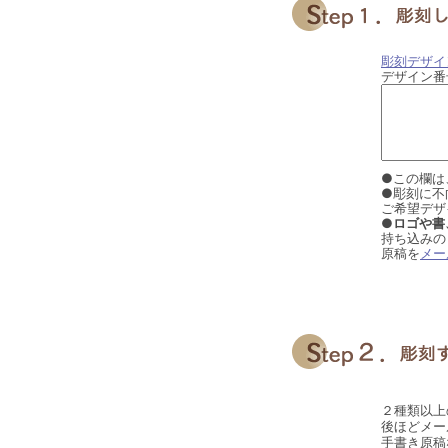
彫刻デザイ
デザイン番
●この欄は
●彫刻に不
ご希望デザ
●ロゴや書
持ち込みの
原稿を
メー
２種類以上
後ほどメー
手書き原稿