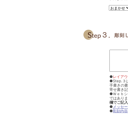
●
レイアウ
●Step
手書きの書
寄せ書き記
●Ｗｅｂシ
ではありま
欄でご記入
●
メッセー
●
彫刻内容