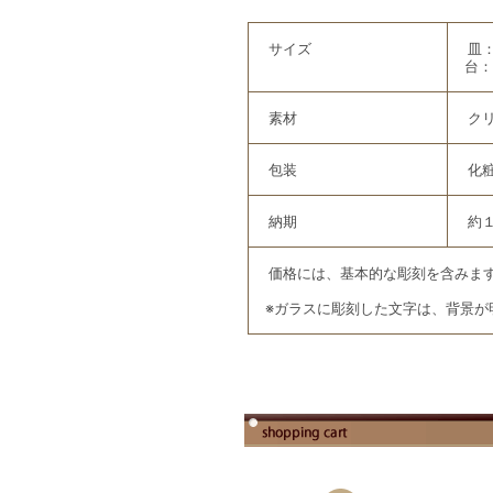
サイズ
皿：
台：
素材
ク
包装
化
納期
約
価格には、基本的な彫刻を含みま
※ガラスに彫刻した文字は、背景が