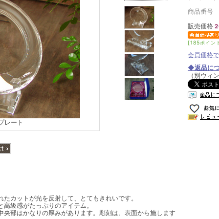
商品番号 03
販売価格
2
[185ポイン
会員価格
◆返品に
（別ウィ
プレート
れたカットが光を反射して、とてもきれいです。
と高級感がたっぷりのアイテム。
中央部はかなりの厚みがあります。彫刻は、表面から施します