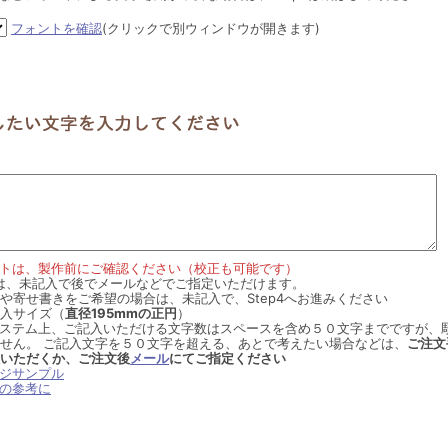
フォントを確認
(クリックで別ウィンドウが開きます)
トは、製作前にご確認ください（校正も可能です）
.３は、未記入で後でメールなどでご指定いただけます。
や寄せ書きをご希望の場合は、未記入で、Step4へお進みください
入サイズ（
直径195mmの正円
）
ステム上、ご記入いただける文字数はスペースを含め５０文字までですが、
せん。 ご記入文字を５０文字を超える、あとで考えたい場合などは、
ご注文
いただくか、ご注文後
メール
にてご指定ください
ジサンプル
の参考に