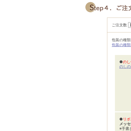
ご注文数
包装の種
包装の種類
●
のし
のしの
●
リボ
メッセ
※手書