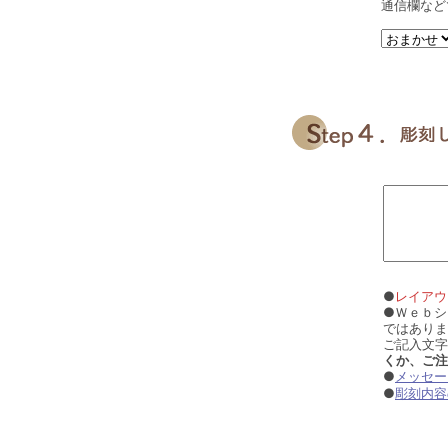
通信欄など
●
レイアウ
●Ｗｅｂシ
ではありま
ご記入文字
くか、ご注
●
メッセー
●
彫刻内容