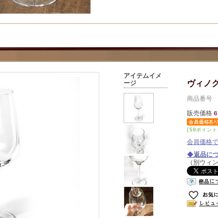
アイテムイメ
ヴィノ
ージ
商品番号 v
販売価格
6
[59ポイント
会員価格
◆返品に
（別ウィ