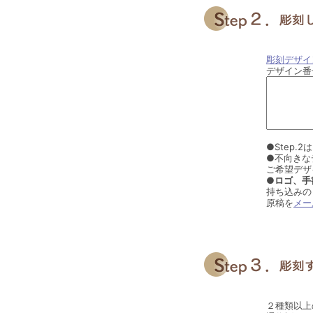
彫刻デザイ
デザイン番
●Step
●不向きな
ご希望デザ
●ロゴ、手
持ち込みの
原稿を
メー
２種類以上