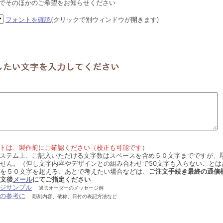
でそのほかのご希望をお知らせください
フォントを確認
(クリックで別ウィンドウが開きます)
トは、製作前にご確認ください（校正も可能です）
ステム上、ご記入いただける文字数はスペースを含め５０文字までですが、
せん。（但し文字内容やデザインとの組み合わせで50文字も入らないことは
を５０文字を超える、あとで考えたい場合などは、
ご注文手続き最終の通信
文後
メール
にてご指定ください
ジサンプル
過去オーダーのメッセージ例
の参考に
彫刻内容、敬称、日付の表記方法など