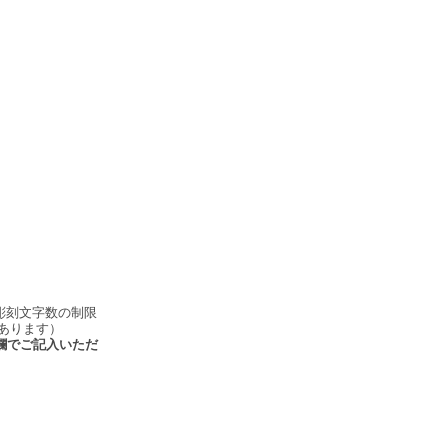
彫刻文字数の制限
あります）
欄でご記入いただ