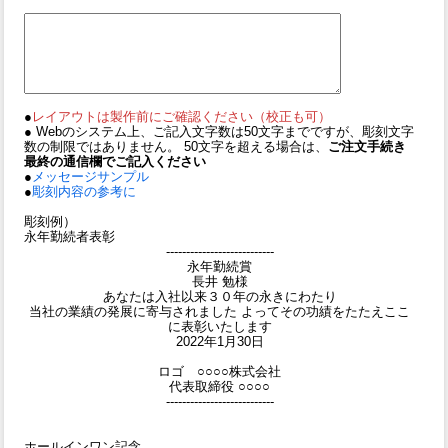
●
レイアウトは製作前にご確認ください（校正も可）
● Webのシステム上、ご記入文字数は50文字までですが、彫刻文字
数の制限ではありません。 50文字を超える場合は、
ご注文手続き
最終の通信欄でご記入ください
●
メッセージサンプル
●
彫刻内容の参考に
彫刻例）
永年勤続者表彰
---------------------------
永年勤続賞
長井 勉様
あなたは入社以来３０年の永きにわたり
当社の業績の発展に寄与されました よってその功績をたたえここ
に表彰いたします
2022年1月30日
ロゴ ○○○○株式会社
代表取締役 ○○○○
---------------------------
ホールインワン記念