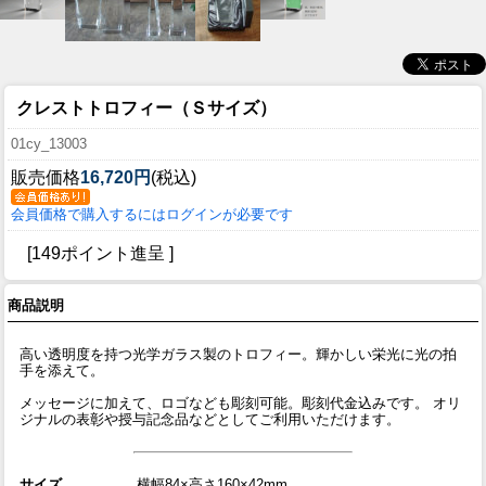
クレストトロフィー（Ｓサイズ）
01cy_13003
販売価格
16,720円
(税込)
会員価格で購入するにはログインが必要です
[149ポイント進呈 ]
商品説明
高い透明度を持つ光学ガラス製のトロフィー。輝かしい栄光に光の拍
手を添えて。
メッセージに加えて、ロゴなども彫刻可能。彫刻代金込みです。 オリ
ジナルの表彰や授与記念品などとしてご利用いただけます。
サイズ
横幅84×高さ160×42mm