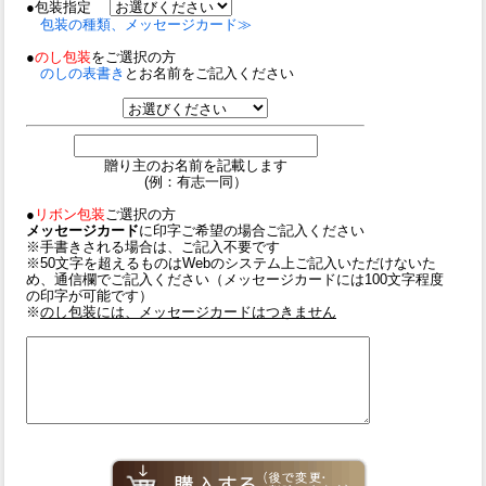
●包装指定
包装の種類、メッセージカード≫
●
のし包装
をご選択の方
のしの表書き
とお名前をご記入ください
贈り主のお名前を記載します
(例：有志一同）
●
リボン包装
ご選択の方
メッセージカード
に印字ご希望の場合ご記入ください
※手書きされる場合は、ご記入不要です
※50文字を超えるものはWebのシステム上ご記入いただけないた
め、通信欄でご記入ください（メッセージカードには100文字程度
の印字が可能です）
※
のし包装には、メッセージカードはつきません