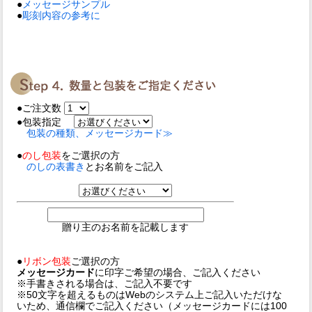
●
メッセージサンプル
●
彫刻内容の参考に
●ご注文数
●包装指定
包装の種類、メッセージカード≫
●
のし包装
をご選択の方
のしの表書き
とお名前をご記入
贈り主のお名前を記載します
●
リボン包装
ご選択の方
メッセージカード
に印字ご希望の場合、ご記入ください
※手書きされる場合は、ご記入不要です
※50文字を超えるものはWebのシステム上ご記入いただけな
いため、通信欄でご記入ください（メッセージカードには100