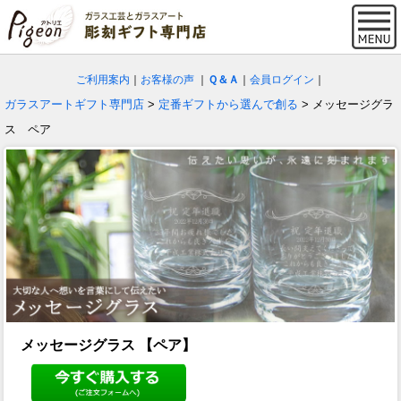
ご利用案内
｜
お客様の声
｜
Ｑ＆Ａ
｜
会員ログイン
｜
ガラスアートギフト専門店
>
定番ギフトから選んで創る
> メッセージグラ
ス ペア
メッセージグラス 【ペア】