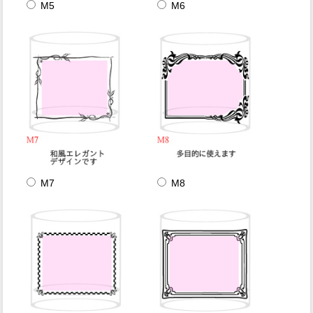
M5
M6
M7
M8