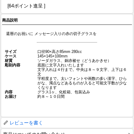
[64ポイント進呈 ]
商品説明
還暦のお祝いに メッセージ入りの赤の切子グラスを
サイズ
口径90×高さ85mm 280cc
ケース
145×145×100mm
材質
ソーダガラス、銅赤被せ（どうあかきせ）
彫刻内容
底面に文字入れいたします
文字入れは４行まで。中央は８～９文字、上下は６
文
字程度まで。太いフォントや画数の多い漢字、ひら
がな、濁点などあるものが入ると可能文字数が少な
くなります
内容
グラス1ヶ、化粧箱、包装込み
お届け
約８～１０日間
レビューを書く