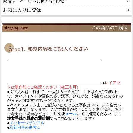
商品についてのお問い合わせ
お気に入りに登録
●
レイアウ
トは製作前にご確認ください（校正も可）
●文字入れは４行まで。中央は８～９文字、上下は６文字程度ま
で。太いフォントや画数の多い漢字、ひらがな、濁点などあるもの
が入ると可能文字数が少なくなります。
●Ｗｅｂシステム上、ご記入いただける文字数はスペースを含め５
０文字までとなります。 ご注文数量が多く1つづつ違う場合、あと
で考えたい場合などは、
ご注文後
メール
にてご指定ください
（
ご
注文手続き最終の通信欄
でもご指定いただけます）
●
メッセージサンプル
●
彫刻内容の参考に