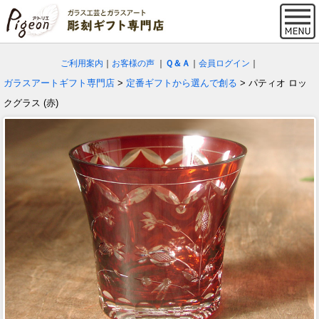
ご利用案内
｜
お客様の声
｜
Ｑ＆Ａ
｜
会員ログイン
｜
ガラスアートギフト専門店
>
定番ギフトから選んで創る
> パティオ ロッ
クグラス (赤)