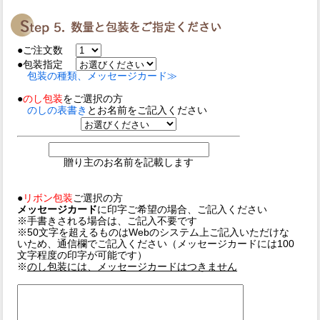
●ご注文数
●包装指定
包装の種類、メッセージカード≫
●
のし包装
をご選択の方
のしの表書き
とお名前をご記入ください
贈り主のお名前を記載します
●
リボン包装
ご選択の方
メッセージカード
に印字ご希望の場合、ご記入ください
※手書きされる場合は、ご記入不要です
※50文字を超えるものはWebのシステム上ご記入いただけな
いため、通信欄でご記入ください（メッセージカードには100
文字程度の印字が可能です）
※
のし包装には、メッセージカードはつきません