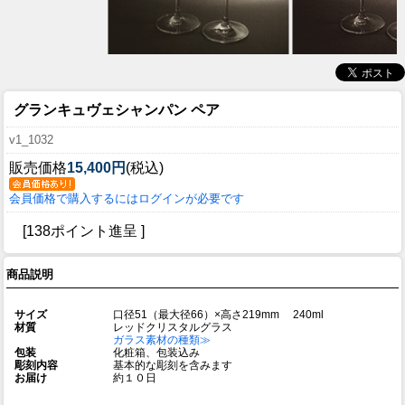
グランキュヴェシャンパン ペア
v1_1032
販売価格
15,400円
(税込)
会員価格で購入するにはログインが必要です
[138ポイント進呈 ]
商品説明
サイズ
口径51（最大径66）×高さ219mm 240ml
材質
レッドクリスタルグラス
ガラス素材の種類≫
包装
化粧箱、包装込み
彫刻内容
基本的な彫刻を含みます
お届け
約１０日