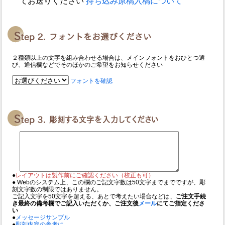
てお送りください
持ち込み原稿入稿について
２種類以上の文字を組み合わせる場合は、メインフォントをおひとつ選
び、通信欄などでそのほかのご希望をお知らせください
フォントを確認
●
レイアウトは製作前にご確認ください（校正も可）
● Webのシステム上、この欄のご記文字数は50文字までまでですが、彫
刻文字数の制限ではありません。
ご記入文字を50文字を超える、あとで考えたい場合などは、
ご注文手続
き最終の備考欄でご記入いただくか、ご注文後
メール
にてご指定くださ
い
●
メッセージサンプル
●
彫刻内容の参考に