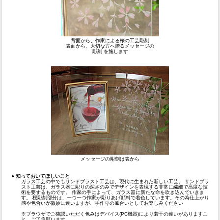
背面から、作家による桜の工芸彫刻
表面から、大切な方へ贈るメッセージの
彫刻 を施します
メッセージの彫刻は表から
●
知っておいてほしいこと
ガラス工芸の中でもサンドブラスト工芸は、現代に生まれた新しい工芸。 サンドブラ
スト工芸は、ガラス器に彫りの深さのみでデザインを表現する非常に繊細で高度な技
術を要するものです。 作家の手によって、ガラス器に新たな命を吹き込んでいきま
す。 桜彫刻部分は、一つ一つ作家が彫りあげ顔料で着色しています。その為仕上がり
感や色合いが微妙に違いますが、手作りの風合いとしてお楽しみください
※ブラウザでご確認いただく色みはデバイス(PC機器)により若干の違いがありますこ
と、ご了承願います