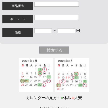
商品番号
キーワード
～
円
価格
カレンダーの見方：
■
休み
大安