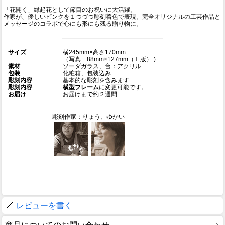
「花開く」縁起花として節目のお祝いに大活躍。
作家が、優しいピンクを１つづつ彫刻着色で表現。完全オリジナルの工芸作品と
メッセージのコラボで心にも形にも残る贈り物に。
サイズ
横245mm×高さ170mm
（写真 88mm×127mm（Ｌ版） )
素材
ソーダガラス、台：アクリル
包装
化粧箱、包装込み
彫刻内容
基本的な彫刻を含みます
彫刻内容
横型フレーム
に変更可能です。
お届け
お届けまで約２週間
彫刻作家：りょう、ゆかい
レビューを書く