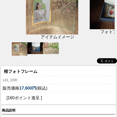
フォトフ
アイテムイメージ
桜フォトフレーム
s16_1030
販売価格
17,600円
(税込)
[160ポイント進呈 ]
商品説明