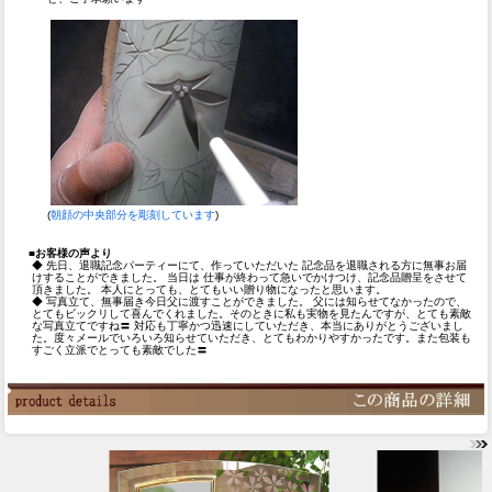
(
朝顔の中央部分を彫刻しています
)
■お客様の声より
◆ 先日、退職記念パーティーにて、作っていただいた 記念品を退職される方に無事お届
けすることができました。 当日は 仕事が終わって急いでかけつけ、記念品贈呈をさせて
頂きました。 本人にとっても、とてもいい贈り物になったと思います。
◆ 写真立て、無事届き今日父に渡すことができました。 父には知らせてなかったので、
とてもビックリして喜んでくれました。そのときに私も実物を見たんですが、とても素敵
な写真立てですね〓 対応も丁寧かつ迅速にしていただき、本当にありがとうございまし
た。度々メールでいろいろ知らせていただき、とてもわかりやすかったです。また包装も
すごく立派でとっても素敵でした〓