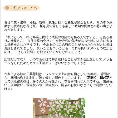
春は卒業・退職、移動、就職、就任と様々な変化が起こるとき。 その春を象
徴する代表的な花は桜。 桜を見て苦しくも楽しい時期や同僚との思い出がよ
みがえります。
『私にとって、桜は卒業と同時に成長の軌跡でもあるんです』と、 とある会
社の社長さん。 ３月決算の会社で、会社存続の危機があった時の３月に大き
な決断をされたそうです。 今あるのはこの時のことがあったからだと社長は
お話しされてました。 良いことも辛いことも、それが良い未来へとつながる
のは、 こうして記憶にも残せているからなのでしょう。
記憶だけでなく、いつでもそばで輝き続けることができる記念として メッセ
ージをしたためたガラス工芸ギフトはいいかがでしょうか
作家による桜の工芸彫刻は、ワンランク上の贈り物として お勧め。 背面か
ら、満開の桜を彫刻し、淡く優しい彩色をしています。
「花開く」縁起花
と
して大活躍の桜は、多くの人から愛され、季節を問わず人気ですね。 出産祝
い、入学祝い、退職祝いや、就職祝い、開店のお祝いなどにもご利用いただ
けます