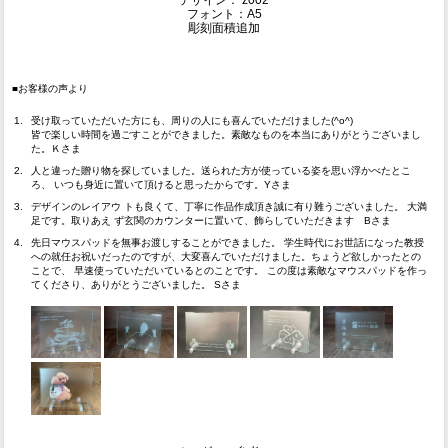
デザイン： z002
フォント：A5
彫刻面積追加
■お客様の声より
受け取っていただいた方にも、周りの人にも喜んでいただけました(^o^)
皆で楽しい時間を過ごすことができました。素敵なものを本当にありがとうございまし
た。Ｋさま
人と違った贈り物を探していました。送られた方が使っている姿を思い浮かべたとこ
ろ、 いつも身近に置いて頂けると思ったからです。Yさま
デザインのレイアウ トも良くて、丁寧に作品作成頂き誠に有り難うございました。 大満
足です。取りあえ ず玄関のカウンターに置いて、飾らしていただきます Bさま
先日マウスパッドを無事お渡しすることができました。 学生時代にお世話になった教授
への就任お祝いだったのですが、大変喜んでいただけました。ちょうど欲しかったとの
ことで、 早速使っていただいているとのことです。 この度は素敵なマウスパッドを作っ
てくださり、ありがとうございました。 Sさま