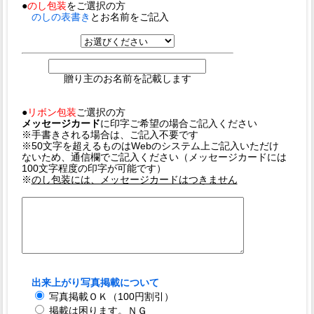
●
のし包装
をご選択の方
のしの表書き
とお名前をご記入
贈り主のお名前を記載します
●
リボン包装
ご選択の方
メッセージカード
に印字ご希望の場合ご記入ください
※手書きされる場合は、ご記入不要です
※50文字を超えるものはWebのシステム上ご記入いただけ
ないため、通信欄でご記入ください（メッセージカードには
100文字程度の印字が可能です）
※
のし包装には、メッセージカードはつきません
出来上がり写真掲載について
写真掲載ＯＫ（100円割引）
掲載は困ります。ＮＧ