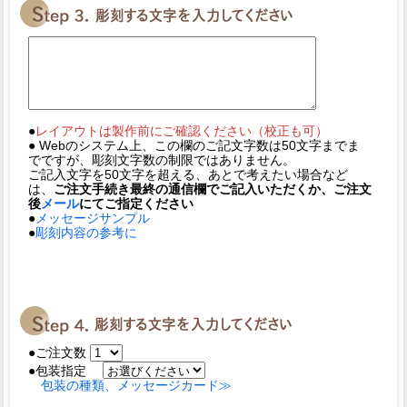
●
レイアウトは製作前にご確認ください（校正も可）
● Webのシステム上、この欄のご記文字数は50文字までま
でですが、彫刻文字数の制限ではありません。
ご記入文字を50文字を超える、あとで考えたい場合など
は、
ご注文手続き最終の通信欄でご記入いただくか、ご注文
後
メール
にてご指定ください
●
メッセージサンプル
●
彫刻内容の参考に
●ご注文数
●包装指定
包装の種類、メッセージカード≫