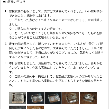
■お客様の声より
教授就任のお祝いとして。先方は大変喜んでくれました。いい贈り物が
できたこと、感謝申し上げます。
Ｑ．不安だった点など：出来上がりのイメージがしにくく、やや躊躇し
ました
Ｑ．ご購入のきっかけ：友人の紹介です。
Ｑ．あったらいいな：こうした美的センスで気持ちのこもったものを贈
ることができることは素晴らしいと思います
定年の記念品として、贈らせていただきました。 ご本人が、苦労して開
発したデザインしたものなので、大変喜んでいただきました。丁寧に対
応いただきまして、本当にありがとうございました。 気持ちよくお贈り
することができました。Sさま
本日お贈りしました。お蔭様でとても喜んでいただけました。ありがと
うございました。包装も素敵にしていただいて、ありがとうございま
す。
Ｑ．ご購入の決め手：掲載されている製品が素敵なものばかりだったこ
とと、こちらのお願いにも柔軟にご対応してもらえそうな印象を得たた
め。