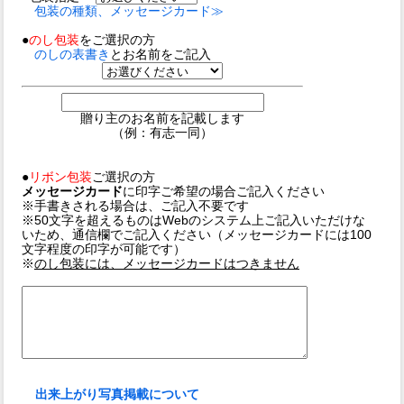
包装の種類、メッセージカード≫
●
のし包装
をご選択の方
のしの表書き
とお名前をご記入
贈り主のお名前を記載します
（例：有志一同）
●
リボン包装
ご選択の方
メッセージカード
に印字ご希望の場合ご記入ください
※手書きされる場合は、ご記入不要です
※50文字を超えるものはWebのシステム上ご記入いただけな
いため、通信欄でご記入ください（メッセージカードには100
文字程度の印字が可能です）
※
のし包装には、メッセージカードはつきません
出来上がり写真掲載について