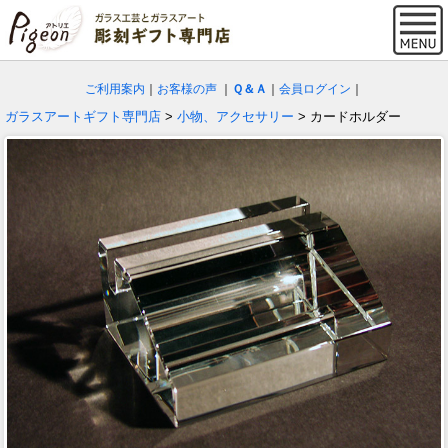
ご利用案内
｜
お客様の声
｜
Ｑ＆Ａ
｜
会員ログイン
｜
ガラスアートギフト専門店
>
小物、アクセサリー
> カードホルダー