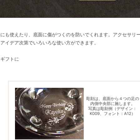
場にも使えたり、底面に傷がつくのを防いでくれます。アクセサリ
、アイデア次第でいろいろな使い方ができます。
チギフトに
彫刻は、底面から４つの足の
内側中央部に施します。
写真は彫刻例（デザイン：
K009、フォント：A12）