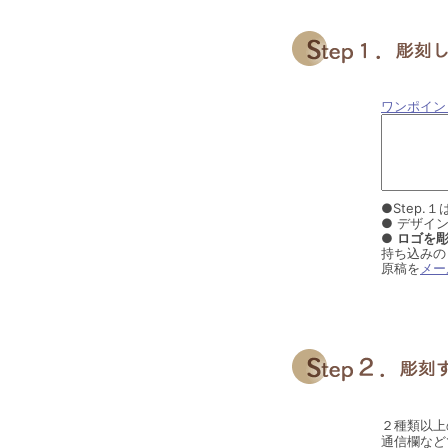
ワンポイン
●Step
● デザイ
●
ロゴを
持ち込みの
原稿を
メー
２種類以上
通信欄など