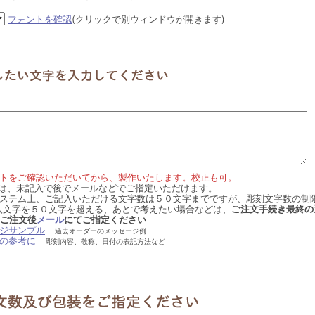
フォントを確認
(クリックで別ウィンドウが開きます)
トをご確認いただいてから、製作いたします。校正も可。
p.３は、未記入で後でメールなどでご指定いただけます。
ステム上、ご記入いただける文字数は５０文字までですが、彫刻文字数の制
入文字を５０文字を超える、あとで考えたい場合などは、
ご注文手続き最終の
ご注文後
メール
にてご指定ください
ジサンプル
過去オーダーのメッセージ例
の参考に
彫刻内容、敬称、日付の表記方法など