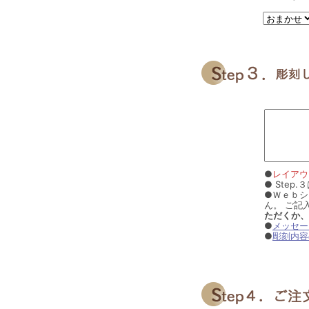
●
レイアウ
● Ste
●Ｗｅｂシ
ん。 ご記
ただくか、
●
メッセー
●
彫刻内容