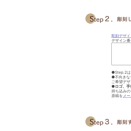
彫刻デザイ
デザイン番
●Step
●不向きな
ご希望デザ
●ロゴ、手
持ち込みの
原稿を
メー