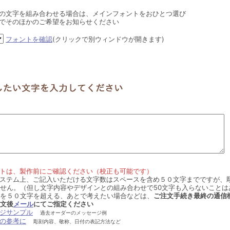
の文字を組み合わせる場合は、メインフォントをおひとつ選び
でそのほかのご希望をお知らせください
フォントを確認
(クリックで別ウィンドウが開きます)
トは、製作前にご確認ください（校正も可能です）
ステム上、ご記入いただける文字数はスペースを含め５０文字までですが、
せん。（但し文字内容やデザインとの組み合わせで50文字も入らないことは
を５０文字を超える、あとで考えたい場合などは、
ご注文手続き最終の通信
文後
メール
にてご指定ください
ジサンプル
過去オーダーのメッセージ例
の参考に
彫刻内容、敬称、日付の表記方法など