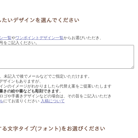
ン一覧
や
ワンポイントデザイン一覧
からお選びいただき、
号をご記入ください。
.2は、未記入で後でメールなどでご指定いただけます。
デザインもありますが、
インのイメージがわかりましたら代替え案をご提案いたします
書きの絵や書なども彫刻できます
。
ロゴや手書きデザインなどの場合は、その旨をご記入いただき
ル
にてお送りください
入稿について