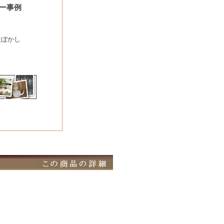
ー事例
段ぼかし