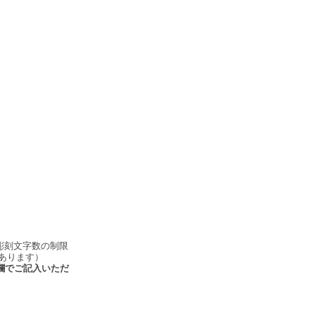
彫刻文字数の制限
あります）
欄でご記入いただ