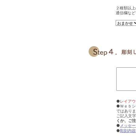
２種類以上
通信欄など
●
レイアウ
●Ｗｅｂシ
ではありま
ご記入文字
くか、ご注
●
メッセー
●
彫刻内容