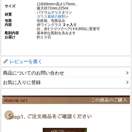
口径69mm×高さ175mm、
サイズ
最大径72mm,225ml
バリウムクリスタリン
材質
ガラス素材の種類≫
包装
化粧箱、包装込み
内容
赤ワイングラス
２ヶ入り
白、赤1つづつでペア(￥8,900)に変更可
彫刻内容
基本的な彫刻を含みます
お届け
約１０日
レビューを書く
商品についてのお問い合わせ
お気に入りに登録