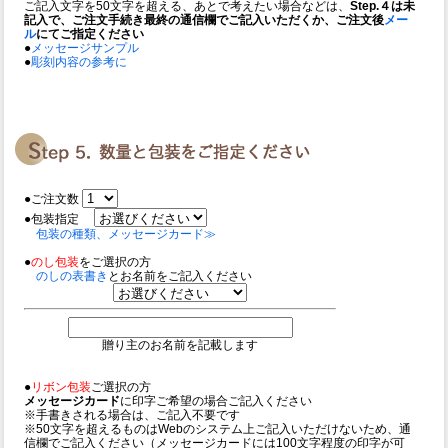
ご記入文字を50文字を超える、あとで考えたい場合などは、
Step.４は未
記入で、ご注文手続き最終の通信欄でご記入いただくか、ご注文後
メー
ル
にてご指定ください
●
メッセージサンプル
●
彫刻内容の参考に
●ご注文数
●包装指定
包装の種類、メッセージカード≫
●
のし包装
をご選択の方
のしの表書き
とお名前をご記入ください
贈り主のお名前を記載します
●
リボン包装
ご選択の方
メッセージカード
に印字ご希望の場合ご記入ください
※手書きされる場合は、ご記入不要です
※50文字を超えるものはWebのシステム上ご記入いただけないため、通
信欄でご記入ください（メッセージカードには100文字程度の印字が可