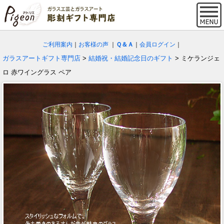
ご利用案内
｜
お客様の声
｜
Ｑ＆Ａ
｜
会員ログイン
｜
ガラスアートギフト専門店
>
結婚祝・結婚記念日のギフト
> ミケランジェ
ロ 赤ワイングラス ペア