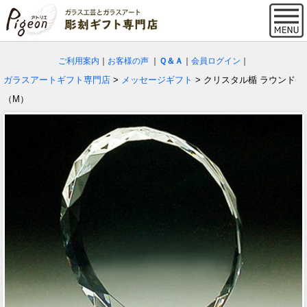
ご利用案内
｜
お客様の声
｜
Ｑ＆Ａ
｜
会員ログイン
｜
ガラスアートギフト専門店
>
メッセージギフト
> クリスタル楯 ラウンド
（M）