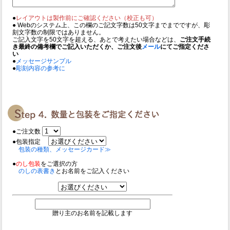
●
レイアウトは製作前にご確認ください（校正も可）
● Webのシステム上、この欄のご記文字数は50文字までまでですが、彫
刻文字数の制限ではありません。
ご記入文字を50文字を超える、あとで考えたい場合などは、
ご注文手続
き最終の備考欄でご記入いただくか、ご注文後
メール
にてご指定くださ
い
●
メッセージサンプル
●
彫刻内容の参考に
●ご注文数
●包装指定
包装の種類、メッセージカード≫
●
のし包装
をご選択の方
のしの表書き
とお名前をご記入ください
贈り主のお名前を記載します