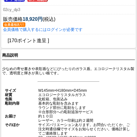
02cy_dp3
販売価格
18,920円
(税込)
会員価格で購入するにはログインが必要です
[170ポイント進呈 ]
商品説明
少なめの寄せ書きや表彰盾などにぴったりのガラス盾。エコロジークリスタル製
で、透明度と輝きが美しい楯です。
サイズ
W145mm×H180mm×D45mm
材質
エコロジークリスタルガラス
包装
化粧箱、包装込み
彫刻内容
基本的な彫刻を含みます
ラウンド部分に彫刻をします
※台形部分への彫刻追加サービス
お届け
約１０日
レーザー、カラー印刷は約２週間
そのほか
サイズバリエーションあります。お問合いただくか、ご
注文時通信欄でサイズをお知らせください。価格計算し
てご連絡致します