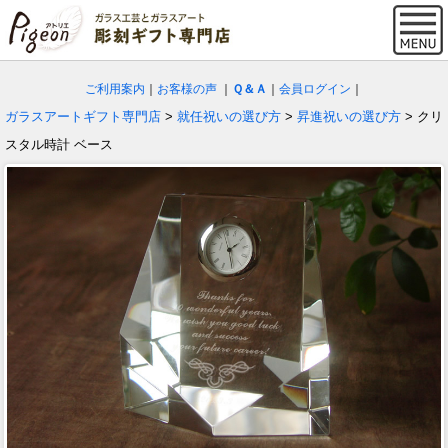
ご利用案内
｜
お客様の声
｜
Ｑ＆Ａ
｜
会員ログイン
｜
ガラスアートギフト専門店
>
就任祝いの選び方
>
昇進祝いの選び方
> クリ
スタル時計 ベース