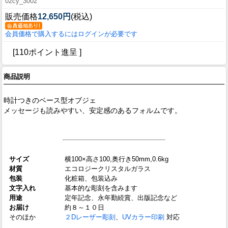
02cy_3002
販売価格
12,650円
(税込)
会員価格で購入するにはログインが必要です
[110ポイント進呈 ]
商品説明
時計つきのベース型オブジェ
メッセージも読みやすい、安定感のあるフォルムです。
サイズ
横100×高さ100,奥行き50mm,0.6kg
材質
エコロジークリスタルガラス
包装
化粧箱、包装込み
文字入れ
基本的な彫刻を含みます
用途
定年記念、永年勤続賞、出版記念など
お届け
約８～１０日
そのほか
２Dレーザー彫刻
、
UVカラー印刷
対応