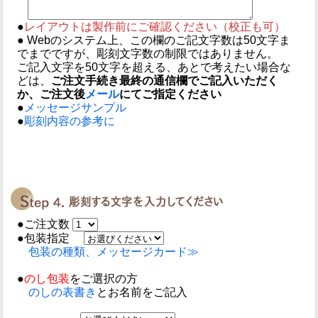
●
レイアウトは製作前にご確認ください（校正も可）
● Webのシステム上、この欄のご記文字数は50文字ま
でまでですが、彫刻文字数の制限ではありません。
ご記入文字を50文字を超える、あとで考えたい場合な
どは、
ご注文手続き最終の通信欄でご記入いただく
か、ご注文後
メール
にてご指定ください
●
メッセージサンプル
●
彫刻内容の参考に
●ご注文数
●包装指定
包装の種類、メッセージカード≫
●
のし包装
をご選択の方
のしの表書き
とお名前をご記入