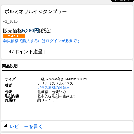
ボルミオリルイジタンブラー
v1_1015
販売価格
5,280円
(税込)
会員価格で購入するにはログインが必要です
[47ポイント進呈 ]
商品説明
サイズ
口径59mm×高さ144mm 310ml
カリクリスタルグラス
材質
ガラス素材の種類≫
包装
化粧箱、包装込み
彫刻内容
基本的な彫刻を含みます
お届け
約８～１０日
レビューを書く