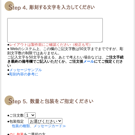
●
レイアウトは製作前にご確認ください（校正も可）
● Webのシステム上、この欄のご記文字数は50文字までまでですが、彫
刻文字数の制限ではありません。
ご記入文字を50文字を超える、あとで考えたい場合などは、
ご注文手続
き最終の備考欄でご記入いただくか、ご注文後
メール
にてご指定くださ
い
●
メッセージサンプル
●
彫刻内容の参考に
●ご注文数
●包装指定
包装の種類、メッセージカード≫
●
のし包装
をご選択の方