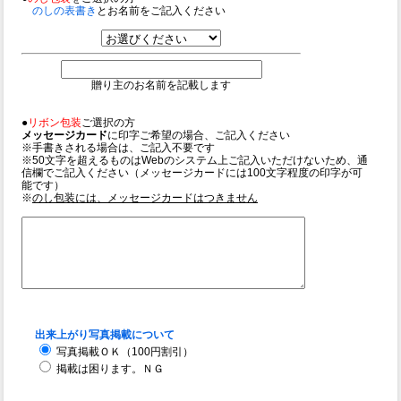
のしの表書き
とお名前をご記入ください
贈り主のお名前を記載します
●
リボン包装
ご選択の方
メッセージカード
に印字ご希望の場合、ご記入ください
※手書きされる場合は、ご記入不要です
※50文字を超えるものはWebのシステム上ご記入いただけないため、通
信欄でご記入ください（メッセージカードには100文字程度の印字が可
能です）
※
のし包装には、メッセージカードはつきません
出来上がり写真掲載について
写真掲載ＯＫ（100円割引）
掲載は困ります。ＮＧ