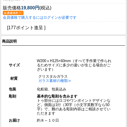
販売価格
19,800円
(税込)
会員価格で購入するにはログインが必要です
[177ポイント進呈 ]
商品説明
W200ｘH125×60mm（すべて手作業で作られ
サイズ
るためサイズに多少の違いが生じる場合がご
ざいます）
クリスタルガラス
材質
ガラス素材の種類≫
包装
化粧箱、包装込み
彫刻
基本的な彫刻を含みます
トゥ部分にはロゴやワンポイントデザインな
ど。側面は1行（30字（小文字英数字なら50
字）で、難のある彫刻内容はご相談させてい
ただきます
お届け
約８～１０日