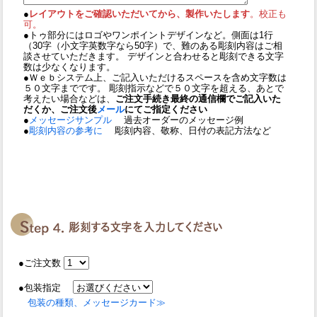
●
レイアウトをご確認いただいてから、製作いたします
。校正も
可。
●トゥ部分にはロゴやワンポイントデザインなど。側面は1行
（30字（小文字英数字なら50字）で、難のある彫刻内容はご相
談させていただきます。 デザインと合わせると彫刻できる文字
数は少なくなります。
●Ｗｅｂシステム上、ご記入いただけるスペースを含め文字数は
５０文字までです。 彫刻指示などで５０文字を超える、あとで
考えたい場合などは、
ご注文手続き最終の通信欄でご記入いた
だくか、ご注文後
メール
にてご指定ください
●
メッセージサンプル
過去オーダーのメッセージ例
●
彫刻内容の参考に
彫刻内容、敬称、日付の表記方法など
●ご注文数
●包装指定
包装の種類、メッセージカード≫