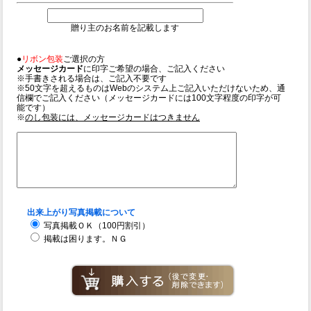
贈り主のお名前を記載します
●
リボン包装
ご選択の方
メッセージカード
に印字ご希望の場合、ご記入ください
※手書きされる場合は、ご記入不要です
※50文字を超えるものはWebのシステム上ご記入いただけないため、通
信欄でご記入ください（メッセージカードには100文字程度の印字が可
能です）
※
のし包装には、メッセージカードはつきません
出来上がり写真掲載について
写真掲載ＯＫ（100円割引）
掲載は困ります。ＮＧ