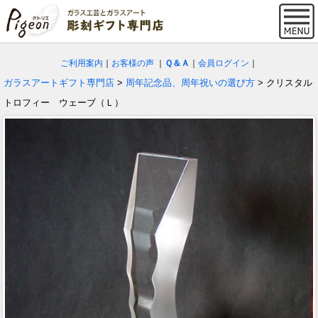
ご利用案内
｜
お客様の声
｜
Ｑ＆Ａ
｜
会員ログイン
｜
ガラスアートギフト専門店
>
周年記念品、周年祝いの選び方
> クリスタル
トロフィー ウェーブ（Ｌ）