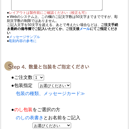
●
レイアウトは製作前にご確認ください（校正も可）
● Webのシステム上、この欄のご記文字数は50文字までまでですが、彫
刻文字数の制限ではありません。
ご記入文字を50文字を超える、あとで考えたい場合などは、
ご注文手続
き最終の備考欄でご記入いただくか、ご注文後
メール
にてご指定くださ
い
●
メッセージサンプル
●
彫刻内容の参考に
●ご注文数
●包装指定
包装の種類、メッセージカード≫
●
のし包装
をご選択の方
のしの表書き
とお名前をご記入