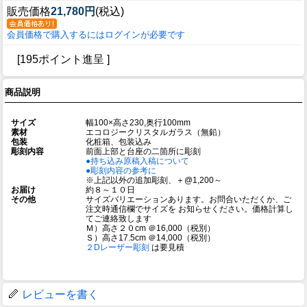
販売価格
21,780円
(税込)
会員価格で購入するにはログインが必要です
[195ポイント進呈 ]
商品説明
サイズ
幅100×高さ230,奥行100mm
素材
エコロジークリスタルガラス（無鉛）
包装
化粧箱、包装込み
彫刻内容
前面上部と台座の二箇所に彫刻
●持ち込み原稿入稿について
●彫刻内容の参考に
※上記以外の追加彫刻、＋@1,200～
お届け
約８～１０日
その他
サイズバリエーションあります。お問合いただくか、ご
注文時通信欄でサイズを お知らせください。価格計算し
てご連絡致します
Ｍ）高さ２０cm ＠16,000
（税別）
Ｓ）高さ17.5cm ＠14,000
（税別）
２Dレーザー彫刻
は要見積
レビューを書く