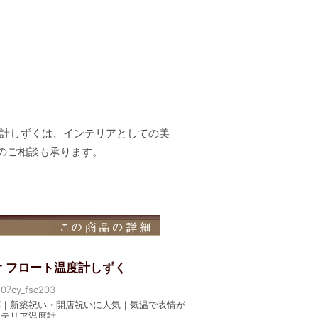
度計しずくは、インテリアとしての美
のご相談も承ります。
オ フロート温度計しずく
cy_fsc203
応｜新築祝い・開店祝いに人気｜気温で表情が
ンテリア温度計