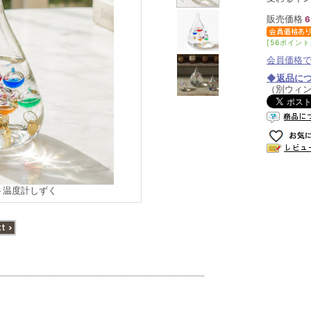
販売価格
6
[56ポイント
会員価格
◆返品に
（別ウィ
ト温度計しずく