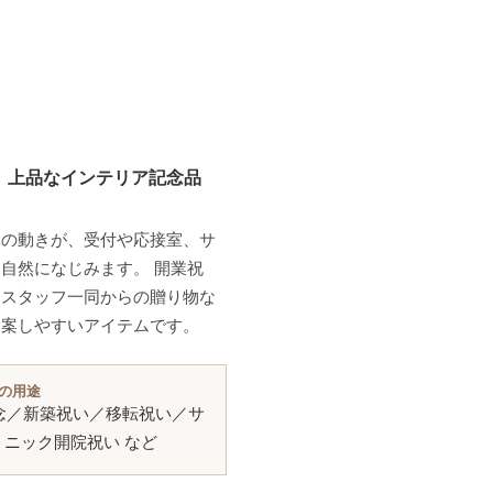
、上品なインテリア記念品
体の動きが、受付や応接室、サ
自然になじみます。 開業祝
、スタッフ一同からの贈り物な
提案しやすいアイテムです。
の用途
念／新築祝い／移転祝い／サ
ニック開院祝い など