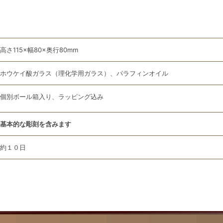
高さ115×幅80×奥行80mm
ホウケイ酸ガラス（理化学用ガラス）、パラフィンオイル
個別ボール箱入り、ラッピング込み
基本的な彫刻を含みます
約１０日