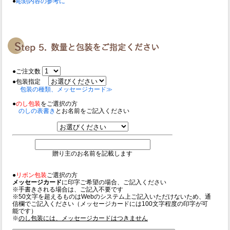
●
彫刻内容の参考に
●ご注文数
●包装指定
包装の種類、メッセージカード≫
●
のし包装
をご選択の方
のしの表書き
とお名前をご記入ください
贈り主のお名前を記載します
●
リボン包装
ご選択の方
メッセージカード
に印字ご希望の場合、ご記入ください
※手書きされる場合は、ご記入不要です
※50文字を超えるものはWebのシステム上ご記入いただけないため、通
信欄でご記入ください（メッセージカードには100文字程度の印字が可
能です）
※
のし包装には、メッセージカードはつきません