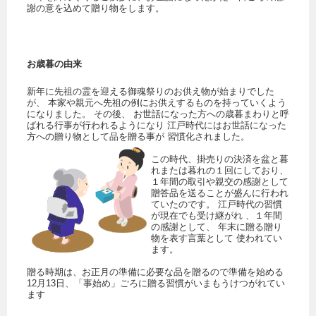
謝の意を込めて贈り物をします。
お歳暮の由来
新年に先祖の霊を迎える御魂祭りのお供え物が始まりでした
が、 本家や親元へ先祖の例にお供えするものを持っていくよう
になりました。 その後、 お世話になった方への歳暮まわりと呼
ばれる行事が行われるようになり 江戸時代にはお世話になった
方への贈り物として品を贈る事が 習慣化されました。
この時代、掛売りの決済を盆と暮
れまたは暮れの１回にしており、
１年間の取引や親交の感謝として
贈答品を送ることが盛んに行われ
ていたのです。 江戸時代の習慣
が現在でも受け継がれ 、１年間
の感謝として、 年末に贈る贈り
物を表す言葉として 使われてい
ます。
贈る時期は、お正月の準備に必要な品を贈るので準備を始める
12月13日、「事始め」ごろに贈る習慣がいまもうけつがれてい
ます