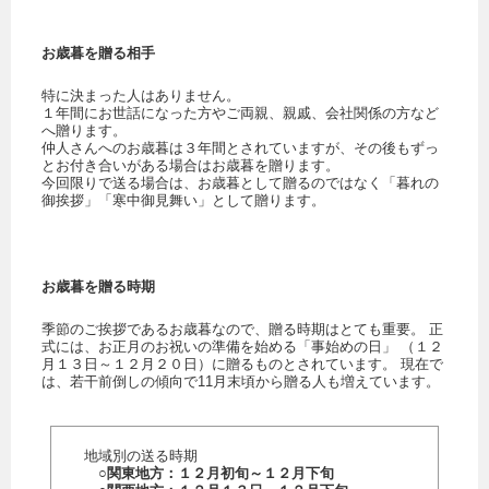
お歳暮を贈る相手
特に決まった人はありません。
１年間にお世話になった方やご両親、親戚、会社関係の方など
へ贈ります。
仲人さんへのお歳暮は３年間とされていますが、その後もずっ
とお付き合いがある場合はお歳暮を贈ります。
今回限りで送る場合は、お歳暮として贈るのではなく「暮れの
御挨拶」「寒中御見舞い」として贈ります。
お歳暮を贈る時期
季節のご挨拶であるお歳暮なので、贈る時期はとても重要。 正
式には、お正月のお祝いの準備を始める「事始めの日」 （１２
月１３日～１２月２０日）に贈るものとされています。 現在で
は、若干前倒しの傾向で11月末頃から贈る人も増えています。
地域別の送る時期
○関東地方：１２月初旬～１２月下旬