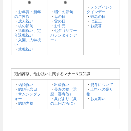
事
事
・
メンズバレン
・
お年賀・新年
・
端午の節句
タインデー
のご挨拶
・
母の日
・
敬老の日
・
成人祝い
・
父の日
・
七五三
・
桃の節句
・
お中元
・
お歳暮
・
退職祝い、定
・
七夕（サマー
年退職祝い
バレンタインデ
・
入園、入学祝
ー）
い
・
就職祝い
冠婚葬祭、他お祝いに関するマナー＆豆知識
・
結婚祝い
・
出産祝い
・
熨斗について
・
結婚記念日
・
長寿の祝（還
・
上司への贈り
・
サムシングフ
暦・喜寿他）
物
ォー
・
夏だより（夏
・
お見舞い
・
結婚内祝
の土用ごろに）