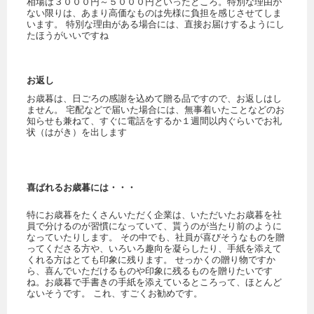
相場は３０００円～５０００円といったところ。特別な理由が
ない限りは、あまり高価なものは先様に負担を感じさせてしま
います。 特別な理由がある場合には、直接お届けするようにし
たほうがいいですね
お返し
お歳暮は、日ごろの感謝を込めて贈る品ですので、お返しはし
ません。 宅配などで届いた場合には、無事着いたことなどのお
知らせも兼ねて、すぐに電話をするか１週間以内ぐらいでお礼
状（はがき）を出します
喜ばれるお歳暮には・・・
特にお歳暮をたくさんいただく企業は、いただいたお歳暮を社
員で分けるのが習慣になっていて、貰うのが当たり前のように
なっていたりします。 その中でも、社員が喜びそうなものを贈
ってくださる方や、いろいろ趣向を凝らしたり、手紙を添えて
くれる方はとても印象に残ります。 せっかくの贈り物ですか
ら、喜んでいただけるものや印象に残るものを贈りたいです
ね。お歳暮で手書きの手紙を添えているところって、ほとんど
ないそうです。 これ、すごくお勧めです。