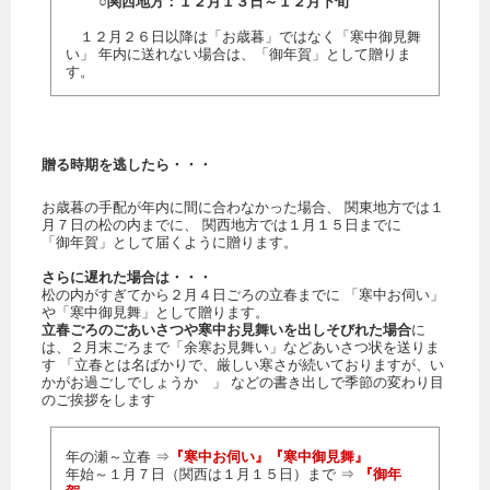
○関西地方：１２月１３日～１２月下旬
１２月２６日以降は「お歳暮」ではなく「寒中御見舞
い」 年内に送れない場合は、「御年賀」として贈りま
す。
贈る時期を逃したら・・・
お歳暮の手配が年内に間に合わなかった場合、 関東地方では１
月７日の松の内までに、 関西地方では１月１５日までに
「御年賀」として届くように贈ります。
さらに遅れた場合は・・・
松の内がすぎてから２月４日ごろの立春までに 「寒中お伺い」
や「寒中御見舞」として贈ります。
立春ごろのごあいさつや寒中お見舞いを出しそびれた場合
に
は、２月末ごろまで「余寒お見舞い」などあいさつ状を送りま
す 「立春とは名ばかりで、厳しい寒さが続いておりますが、い
かがお過ごしでしょうか 」 などの書き出しで季節の変わり目
のご挨拶をします
年の瀬～立春 ⇒
『寒中お伺い』『寒中御見舞』
年始～１月７日（関西は１月１５日）まで ⇒
『御年