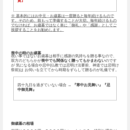
賀』
※ 基本的にはお中元・お歳暮は一度贈ると毎年続けるもので
す。そのため、前もって準備することが大切。毎年続けるもの
でなければ、お歳暮ではなく単に「御礼」や「感謝」としてご
挨拶することをお勧めします。
喪中の時のお歳暮
祝い事ではないお歳暮は相手に感謝の気持ちを贈る事なので、
双方のどちらかが
喪中でも関係なく贈ってもかまわない
のです
が 気になる場合や忌中(仏教では忌明け法要前、神道では忌明け
祭前)は お伺いを立ててから時期をずらして贈るのが礼儀です。
四十九日を過ぎていない場合 →
『寒中お見舞い』『忌
中御見舞』
御歳暮の相場