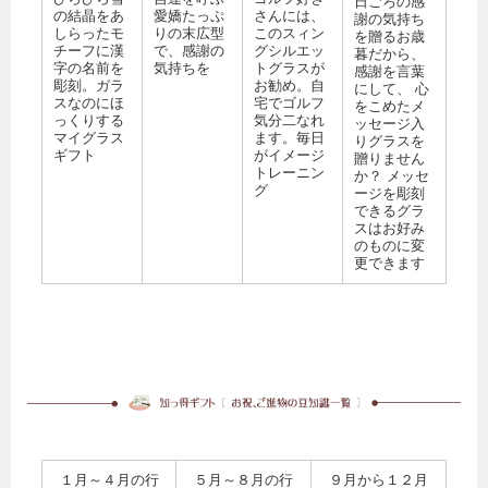
日ごろの感
の結晶をあ
愛嬌たっぷ
さんには、
謝の気持ち
しらったモ
りの末広型
このスィン
を贈るお歳
チーフに漢
で、感謝の
グシルエッ
暮だから、
字の名前を
気持ちを
トグラスが
感謝を言葉
彫刻。ガラ
お勧め。自
にして、 心
スなのにほ
宅でゴルフ
をこめたメ
っくりする
気分二なれ
ッセージ入
マイグラス
ます。毎日
りグラスを
ギフト
がイメージ
贈りません
トレーニン
か？ メッセ
グ
ージを彫刻
できるグラ
スはお好み
のものに変
更できます
１月～４月の行
５月～８月の行
９月から１２月