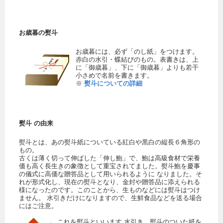
お歳暮の熨斗
お歳暮には、必ず「のし紙」をつけます。
赤白の水引・蝶結びのもの。表書きは、上
に「御歳暮」、下に「御歳暮」よりも若干
小さめで名前を書きます。
※
熨斗についての詳細
熨斗 の由来
熨斗とは、あの熨斗紙についている紅白や黒白の縦長６角形の
もの。
古くは薄く切って伸ばした「伸し鮑」で、鮑は高級食材で栄養
価も高く長生きの象徴として重宝されてました。熨斗鮑を慶事
の儀式に高価な贈答品として用いられるように なりました。そ
れが形式化し、現在の熨斗となり、金封や贈答品に添えられる
様になったのです。このことから、生ものなどには熨斗はつけ
ません。 水引きだけになりますので、生鮮食品などを送る場合
にはご注意。
← これを熨斗といいます 水引き、熨斗のついた紙を