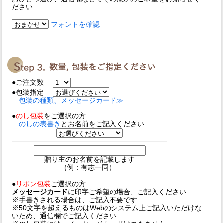
ださい
フォントを確認
●ご注文数
●包装指定
包装の種類、メッセージカード≫
●
のし包装
をご選択の方
のしの表書き
とお名前をご記入ください
贈り主のお名前を記載します
(例：有志一同）
●
リボン包装
ご選択の方
メッセージカード
に印字ご希望の場合、ご記入ください
※手書きされる場合は、ご記入不要です
※50文字を超えるものはWebのシステム上ご記入いただけな
いため、通信欄でご記入ください