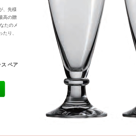
が、先様
最高の贈
あなたのメ
ったり、
ス ペア