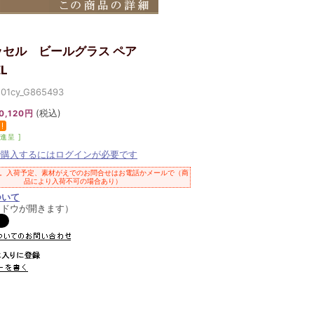
ッセル ビールグラス ペア
EL
cy_G865493
(税込)
0,120円
進呈 ]
で購入するにはログインが必要です
。入荷予定、素材がえでのお問合せはお電話かメールで（商
品により入荷不可の場合あり）
ついて
ンドウが開きます）