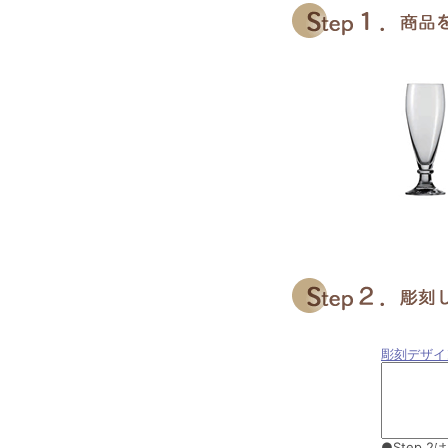
彫刻デザイ
●Step