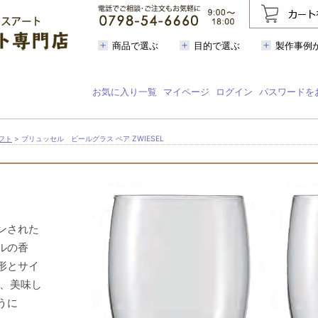
商品で選ぶ
目的で選ぶ
製作事例
お気に入り一覧
マイページ
ログイン
パスワードを
フト
> ブリュッセル ビールグラス ペア ZWIESEL
ンされた
ルの香
形とサイ
ル、美味し
うに