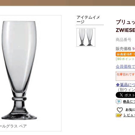
アイテムイメ
ブリュ
ージ
ZWIES
商品番号 01
販売価格
1
[90ポイント
会員価格
在庫切れです
◆返品に
（別ウィ
ールグラス ペア