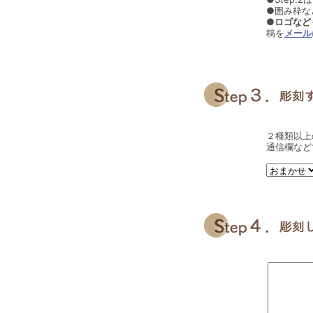
●囲み枠な
●ロゴなど
稿を
メール
２種類以上
通信欄など