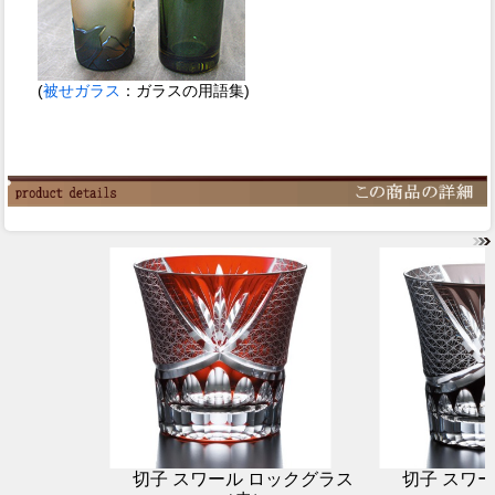
(
被せガラス
：ガラスの用語集)
切子 スワール ロックグラス
切子 スワ