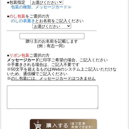
●包装指定
包装の種類、メッセージカード≫
●
のし包装
をご選択の方
のしの表書き
とお名前をご記入ください
贈り主のお名前を記載します
(例：有志一同）
●
リボン包装
ご選択の方
メッセージカード
に印字ご希望の場合、ご記入ください
※手書きされる場合は、ご記入不要です
※50文字を超えるものはWebのシステム上ご記入いただけな
いため、通信欄でご記入ください
※
のし包装には、メッセージカードはつきません