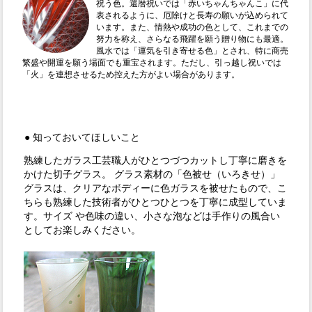
祝う色。還暦祝いでは「赤いちゃんちゃんこ」に代
表されるように、厄除けと長寿の願いが込められて
います。また、情熱や成功の色として、これまでの
努力を称え、さらなる飛躍を願う贈り物にも最適。
風水では「運気を引き寄せる色」とされ、特に商売
繁盛や開運を願う場面でも重宝されます。ただし、引っ越し祝いでは
「火」を連想させるため控えた方がよい場合があります。
● 知っておいてほしいこと
熟練したガラス工芸職人がひとつづつカットし丁寧に磨きを
かけた切子グラス。 グラス素材の「色被せ（いろきせ）」
グラスは、クリアなボディーに色ガラスを被せたもので、こ
ちらも熟練した技術者がひとつひとつを丁寧に成型していま
す。サイズ や色味の違い、小さな泡などは手作りの風合い
としてお楽しみください。