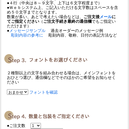
●４行（中央は８～９文字、上下は６文字程度まで）
●Ｗｅｂシステム上、ご記入いただける文字数はスペースを含
め５０文字までとなります。
数量が多い、あとで考えたい場合などは、
ご注文後
メール
に
てご指定ください
（
ご注文手続き最終の通信欄
でもご指定い
ただけます）
●
メッセージサンプル
過去オーダーのメッセージ例
彫刻内容の参考に
彫刻内容、敬称、日付の表記方法など
２種類以上の文字を組み合わせる場合は、メインフォントを
おひとつ選び、通信欄などでそのほかのご希望をお知らせく
ださい
フォントを確認
●ご注文数