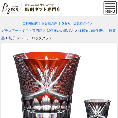
ご利用案内
｜
お客様の声
｜
Ｑ＆Ａ
｜
会員ログイン
｜
ガラスアートギフト専門店
>
就任祝いの選び方
>
縁起物の就任祝い、贈答
品
> 切子 スワール ロックグラス