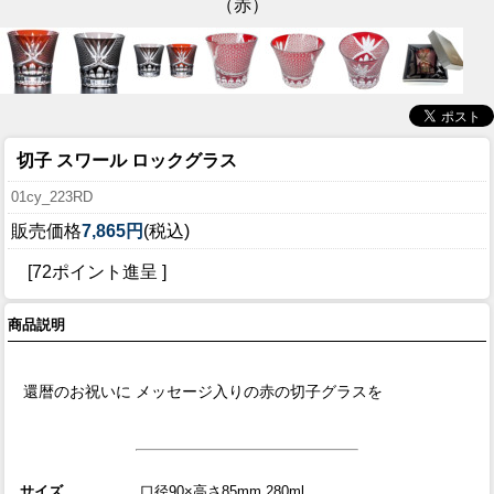
（赤）
切子 スワール ロックグラス
01cy_223RD
販売価格
7,865円
(税込)
[72ポイント進呈 ]
商品説明
還暦のお祝いに メッセージ入りの赤の切子グラスを
サイズ
口径90×高さ85mm 280ml