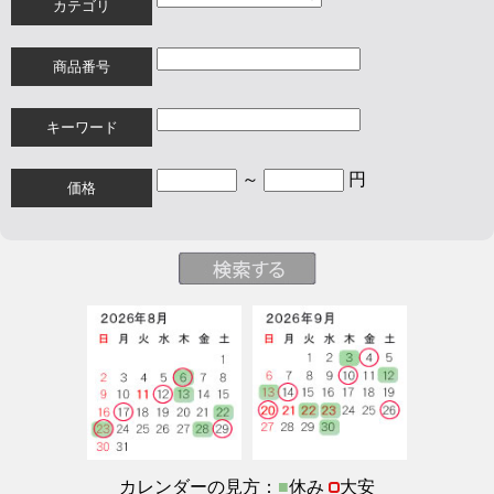
カテゴリ
商品番号
キーワード
～
円
価格
カレンダーの見方：
■
休み
大安