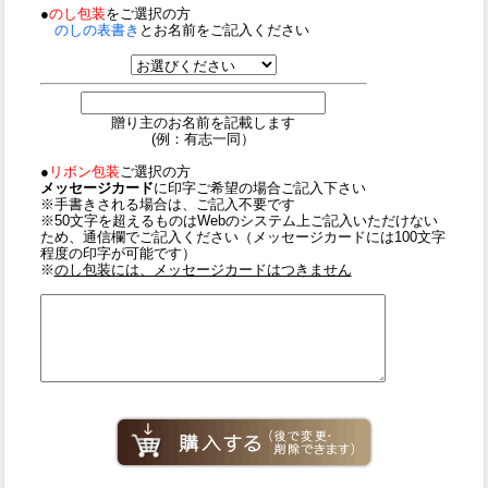
●
のし包装
をご選択の方
のしの表書き
とお名前をご記入ください
贈り主のお名前を記載します
(例：有志一同）
●
リボン包装
ご選択の方
メッセージカード
に印字ご希望の場合ご記入下さい
※手書きされる場合は、ご記入不要です
※50文字を超えるものはWebのシステム上ご記入いただけない
ため、通信欄でご記入ください（メッセージカードには100文字
程度の印字が可能です）
※
のし包装には、メッセージカードはつきません