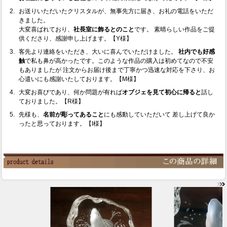
お送りいただいたクリスタルが、無事先方に届き、お礼の電話をいただ
きました。
大変喜ばれており、
社長室に飾るとのこと
です。 素晴らしい作品をご提
供くださり、感謝申し上げます。【Y様】
客先より連絡をいただき、大いに喜んでいただけました。
社内でも好感
触
で私も鼻が高かったです。このような作品の購入は初めてなので不安
もありましたが 注文からお届け後まで丁寧かつ迅速な対応を下さり、お
心遣いにも感謝いたしております。【M様】
大変お喜びであり、何か問題が有れば
オブジェを見て初心に帰ると
話し
ておりました。【R様】
先様も、
名前が彫ってあること
にも感動していただいて 差し上げて良か
ったと思っております。【I様】