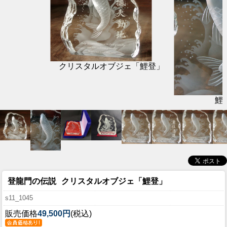
クリスタルオブジェ「鯉登」
鯉
登龍門の伝説
クリスタルオブジェ「鯉登」
s11_1045
販売価格
49,500円
(税込)