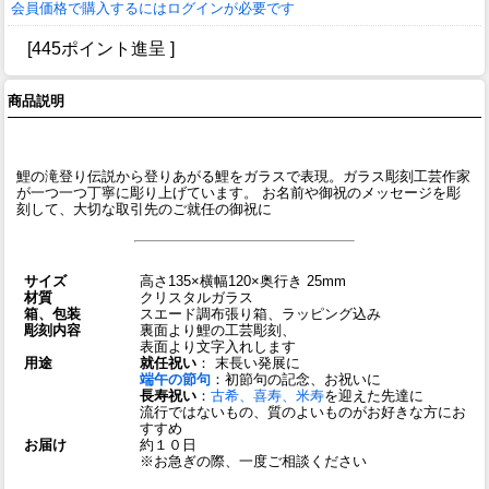
会員価格で購入するにはログインが必要です
[445ポイント進呈 ]
商品説明
鯉の滝登り伝説から登りあがる鯉をガラスで表現。ガラス彫刻工芸作家
が一つ一つ丁寧に彫り上げています。 お名前や御祝のメッセージを彫
刻して、大切な取引先のご就任の御祝に
サイズ
高さ135×横幅120×奥行き 25mm
材質
クリスタルガラス
箱、包装
スエード調布張り箱、ラッピング込み
彫刻内容
裏面より鯉の工芸彫刻、
表面より文字入れします
用途
就任祝い
： 末長い発展に
端午の節句
：初節句の記念、お祝いに
長寿祝い
：
古希、喜寿、米寿
を迎えた先達に
流行ではないもの、質のよいものがお好きな方にお
すすめ
お届け
約１０日
※お急ぎの際、一度ご相談ください