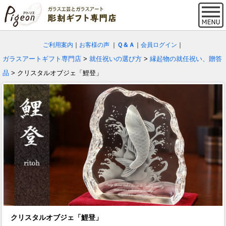
ご利用案内
｜
お客様の声
｜
Ｑ＆Ａ
｜
会員ログイン
｜
ガラスアートギフト専門店
>
就任祝いの選び方
>
縁起物の就任祝い、贈答
品
> クリスタルオブジェ「鯉登」
クリスタルオブジェ「鯉登」