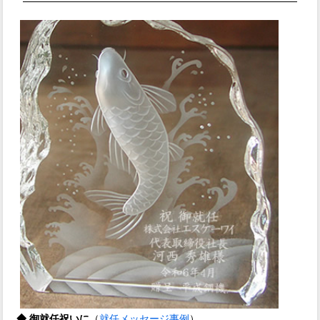
◆ 御就任祝いに
（
就任メッセージ事例
）