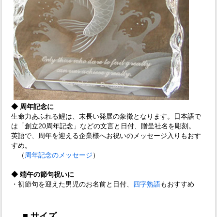
◆ 周年記念に
生命力あふれる鯉は、末長い発展の象徴となります。日本語で
は「創立20周年記念」などの文言と日付、贈呈社名を彫刻。
英語で、周年を迎える企業様へお祝いのメッセージ入りもおす
すめ。
（
周年記念のメッセージ
）
◆ 端午の節句祝いに
・初節句を迎えた男児のお名前と日付、
四字熟語
もおすすめ
■ サイズ