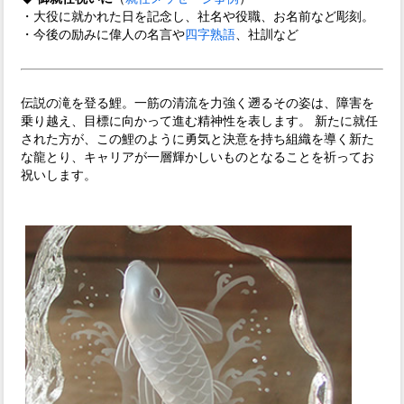
・大役に就かれた日を記念し、社名や役職、お名前など彫刻。
・今後の励みに偉人の名言や
四字熟語
、社訓など
伝説の滝を登る鯉。一筋の清流を力強く遡るその姿は、障害を
乗り越え、目標に向かって進む精神性を表します。 新たに就任
された方が、この鯉のように勇気と決意を持ち組織を導く新た
な龍とり、キャリアが一層輝かしいものとなることを祈ってお
祝いします。