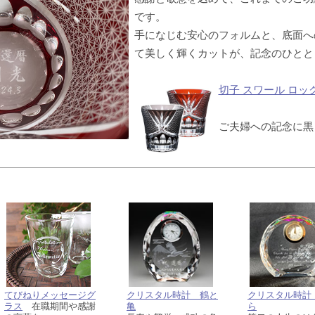
です。
手になじむ安心のフォルムと、底面へ
て美しく輝くカットが、記念のひとと
切子 スワール ロッ
ご夫婦への記念に黒
てびねりメッセージグ
クリスタル時計 鶴と
クリスタル時計
ラス
在職期間や感謝
亀
ら