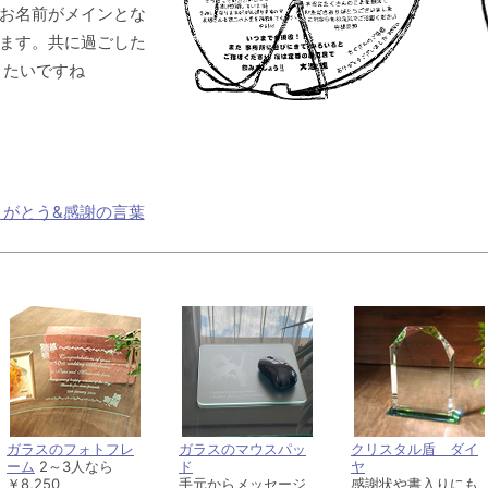
お名前がメインとな
ます。共に過ごした
りたいですね
りがとう&感謝の言葉
ガラスのフォトフレ
ガラスのマウスパッ
クリスタル盾 ダイ
ーム
2～3人なら
ド
ヤ
￥8,250
手元からメッセージ
感謝状や書入りにも