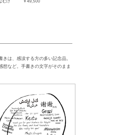
なむけ
￥49,500
書きは、感涙する方の多い記念品。
感想など。手書きの文字がそのまま