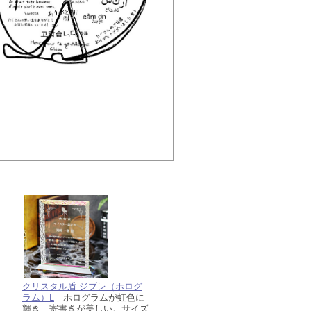
クリスタル盾 ジブレ（ホログ
ラム）L
ホログラムが虹色に
輝き、寄書きが美しい。サイズ