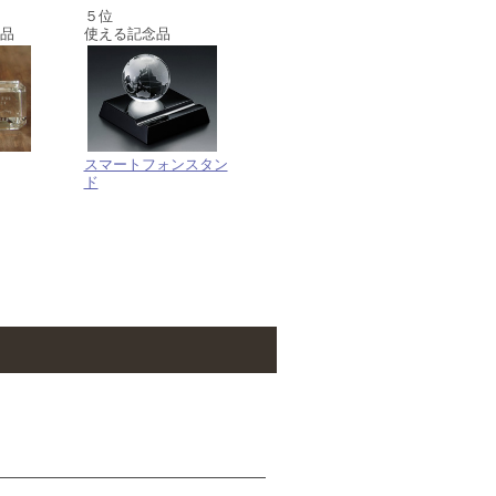
５位
品
使える記念品
スマートフォンスタン
ド