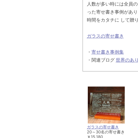
人数が多い時には全員の
った寄せ書き事例があり
時間をカタチに して贈
ガラスの寄せ書き
・
寄せ書き事例集
・関連ブログ
世界のあ
ガラスの寄せ書き
20～30名の寄せ書き
￥15,180