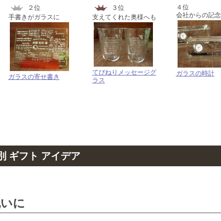
４位
２位
３位
会社からの記念
手書きがガラスに
支えてくれた奥様へも
てびねりメッセージグ
ガラスの時計
ガラスの寄せ書き
ラス
 ギフト アイデア
祝いに