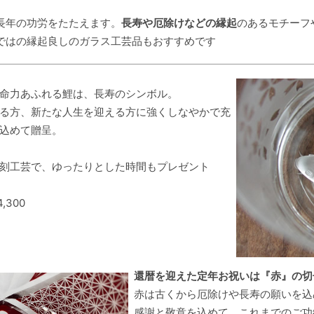
長年の功労をたたえます。
長寿や厄除けなどの縁起
のあるモチーフ
ではの縁起良しのガラス工芸品もおすすめです
命力あふれる鯉は、長寿のシンボル。
る方、新たな人生を迎える方に強くしなやかで充
込めて贈呈。
刻工芸で、ゆったりとした時間もプレゼント
,300
還暦を迎えた定年お祝いは『赤』の切
赤は古くから厄除けや長寿の願いを込
感謝と敬意を込めて、これまでのご功