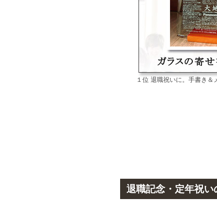
１位
退職祝い
に。手書き＆
退職記念・定年祝い