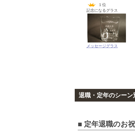
１位
記念になるグラス
メッセージグラス
退職・定年のシーン別
■ 定年退職のお