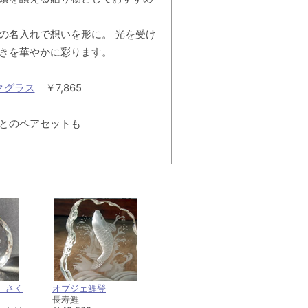
の名入れで想いを形に。 光を受け
きを華やかに彩ります。
クグラス
￥7,865
とのペアセットも
 さく
オブジェ鯉登
長寿鯉