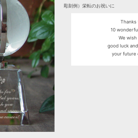
彫刻例）栄転のお祝いに
Thanks 
10 wonderful
We wish
good luck an
your future 