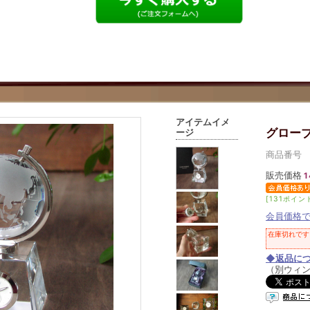
アイテムイメ
グロー
ージ
商品番号 01
販売価格
1
[131ポイン
会員価格
在庫切れです
◆返品に
（別ウィ