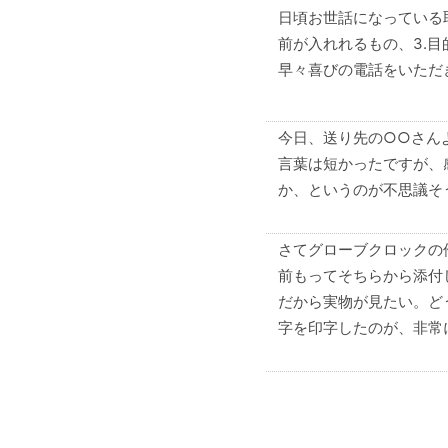
日頃お世話になっている取
前が入れれるもの、3.
早々喜びの電話をいただ
今日、送り先の○○さん
言葉は短かったですが、
か、というのが不思議そ
さてグローブクロックの
前もってそちらから添付
だから実物が見たい。ど
字を印字したのが、非常