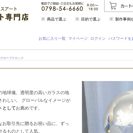
商品で選ぶ
目的で選ぶ
製作事例
お気に入り一覧
マイページ
ログイン
パスワードを
 グローブクロック
の地球儀。透明度の高いガラスの地
さわしい。 グローバルなイメージが
トとして
お薦めです。
なお取引先に贈るお祝い品に、ずっ
けるものとして人気。