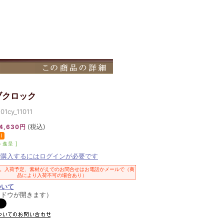
ブクロック
cy_11011
(税込)
4,630円
ト進呈 ]
で購入するにはログインが必要です
。入荷予定、素材がえでのお問合せはお電話かメールで（商
品により入荷不可の場合あり）
ついて
ンドウが開きます）