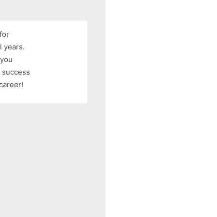
for
 years.
 you
d success
career!