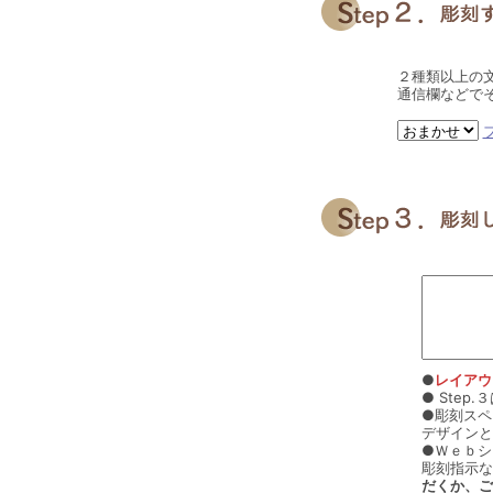
２種類以上の
通信欄などで
●
レイアウ
● Ste
●彫刻スペ
デザインと
●Ｗｅｂシ
彫刻指示な
だくか、ご