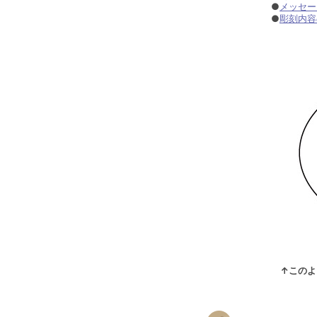
●
メッセー
●
彫刻内容
↑このよ