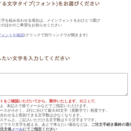
文字を組み合わせる場合は、メインフォントをおひとつ選び
そのほかのご希望をお知らせください
フォントを確認
(クリックで別ウィンドウが開きます)
トをご確認いただいてから、製作いたします
。校正も可。
p.３は、未記入で後でメールなどでご指定いただけます。
ースが小さく、2行に分けて最大40文字（英数字で）程度です。
合わせると彫刻できる文字数は少なくなります。
ステム上、ご記入いただける文字数は５０文字までです。
どで５０文字を超える、あとで考えたい場合などは、
ご注文手続き最終の通
注文後
メール
にてご指定ください