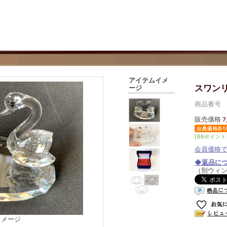
アイテムイメ
スワン
ージ
商品番号 03
販売価格
7
[66ポイント
会員価格
◆返品に
（別ウィ
イメージ