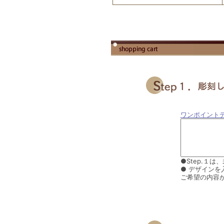
ワンポイント
●Step.１
● デザイン
ご希望の内容