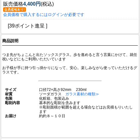
販売価格
4,400円
(税込)
会員価格で購入するにはログインが必要です
[39ポイント進呈 ]
商品説明
つま先がちょこんと出たソックスグラス。歩を進めると言う言葉にかけて、就任
祝いなどにもご利用いただいています
お子様が手に持つ引っ掛かりになって、安心。楽しみながら使っていただけるグ
ラスです。
サイズ
口径72×高さ92mm 230ml
材質
ソーダガラス
ガラス素材の種類≫
包装
化粧箱、包装込み
彫刻内容
基本的な彫刻を含みます
※彫刻面積が範囲を超える場合などはお見積もりいたし
ます
お届け
約約８～１０日