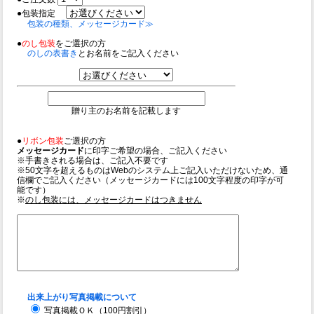
●包装指定
包装の種類、メッセージカード≫
●
のし包装
をご選択の方
のしの表書き
とお名前をご記入ください
贈り主のお名前を記載します
●
リボン包装
ご選択の方
メッセージカード
に印字ご希望の場合、ご記入ください
※手書きされる場合は、ご記入不要です
※50文字を超えるものはWebのシステム上ご記入いただけないため、通
信欄でご記入ください（メッセージカードには100文字程度の印字が可
能です）
※
のし包装には、メッセージカードはつきません
出来上がり写真掲載について
写真掲載ＯＫ（100円割引）