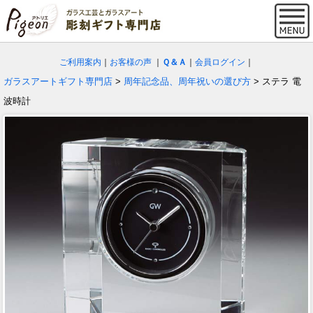
ご利用案内
｜
お客様の声
｜
Ｑ＆Ａ
｜
会員ログイン
｜
ガラスアートギフト専門店
>
周年記念品、周年祝いの選び方
> ステラ 電
波時計