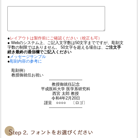
●
レイアウトは製作前にご確認ください（校正も可）
● Webのシステム上、ご記入文字数は50文字までですが、彫刻文
字数の制限ではありません。 50文字を超える場合は、
ご注文手
続き最終の通信欄でご記入ください
●
メッセージサンプル
●
彫刻内容の参考に
彫刻例）
教授御就任お祝い
---------------------------
教授御就任記念
平成医科大学 医学系研究科
西宮 太郎 教授
令和4年2月20日
謹呈 ○○○○ 〔ロゴ〕
---------------------------