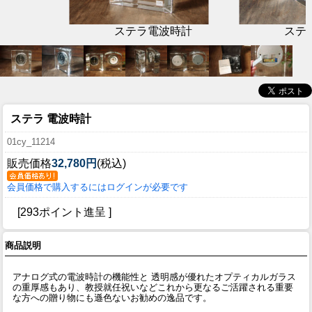
ステラ電波時計
ステ
ステラ 電波時計
01cy_11214
販売価格
32,780円
(税込)
会員価格で購入するにはログインが必要です
[293ポイント進呈 ]
商品説明
アナログ式の電波時計の機能性と 透明感が優れたオプティカルガラス
の重厚感もあり、教授就任祝いなどこれから更なるご活躍される重要
な方への贈り物にも遜色ないお勧めの逸品です。