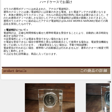
ハードケースでお届け
ガラスの透明ボディーにはめ込まれた、アナログ電波時計。
通常のクロックとは違い電波時計には容量の大きな電池、また電波アンテナが必要となりま
す。本体が透明なガラスクロックは、それらの部品を時計枠内に収める必要がありました。そ
のため透明ボディーの美しさを活かしたアナログ式電波時計は開発が困難とされてきました。
透明ガラスボディーに嵌め込んだアナログ電波時計はGLASS WORKS NARUMIが初めての商
品化を実現したものです。
＜電波時計について＞
電波時計は、正確な時間情報を載せた標準時電波を受信することにより、自動的に表示時刻を
表示する時計です。
※設置場所によっては電波を受信できない場合があります
※電波を受信できない場合や標準時と異なる時刻表示として使用する場合は、電波受信機能を
切ってお使いいただけます。 （電波受信をしない場合は、手動で時刻調整）
電波受信が行われない場合、標準時への自動修正は行われませんが、通常のクオーツ精度で問
題なく動作します。
※上記を含む説明書は、商品に入っております。