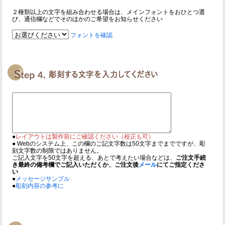
２種類以上の文字を組み合わせる場合は、メインフォントをおひとつ選
び、通信欄などでそのほかのご希望をお知らせください
フォントを確認
●
レイアウトは製作前にご確認ください（校正も可）
● Webのシステム上、この欄のご記文字数は50文字までまでですが、彫
刻文字数の制限ではありません。
ご記入文字を50文字を超える、あとで考えたい場合などは、
ご注文手続
き最終の備考欄でご記入いただくか、ご注文後
メール
にてご指定くださ
い
●
メッセージサンプル
●
彫刻内容の参考に