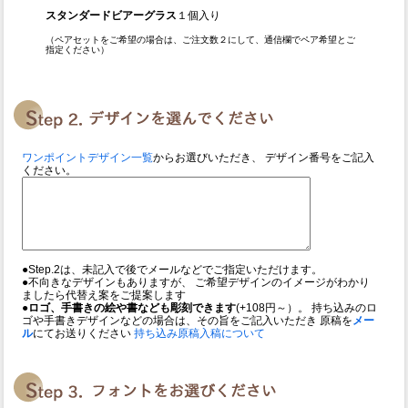
スタンダードビアーグラス
１個入り
（ペアセットをご希望の場合は、ご注文数２にして、通信欄でペア希望とご
指定ください）
ワンポイントデザイン一覧
からお選びいただき、 デザイン番号をご記入
ください。
●Step.2は、未記入で後でメールなどでご指定いただけます。
●不向きなデザインもありますが、 ご希望デザインのイメージがわかり
ましたら代替え案をご提案します
●ロゴ、手書きの絵や書なども彫刻できます
(+108円～）。 持ち込みのロ
ゴや手書きデザインなどの場合は、その旨をご記入いただき 原稿を
メー
ル
にてお送りください
持ち込み原稿入稿について