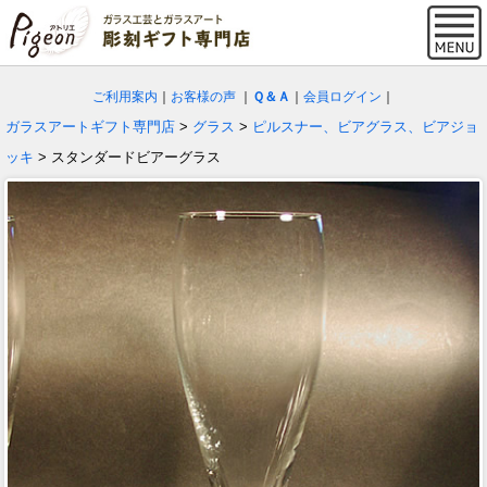
ご利用案内
｜
お客様の声
｜
Ｑ＆Ａ
｜
会員ログイン
｜
ガラスアートギフト専門店
>
グラス
>
ピルスナー、ビアグラス、ビアジョ
ッキ
> スタンダードビアーグラス