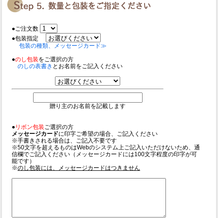
●ご注文数
●包装指定
包装の種類、メッセージカード≫
●
のし包装
をご選択の方
のしの表書き
とお名前をご記入ください
贈り主のお名前を記載します
●
リボン包装
ご選択の方
メッセージカード
に印字ご希望の場合、ご記入ください
※手書きされる場合は、ご記入不要です
※50文字を超えるものはWebのシステム上ご記入いただけないため、通
信欄でご記入ください（メッセージカードには100文字程度の印字が可
能です）
※
のし包装には、メッセージカードはつきません