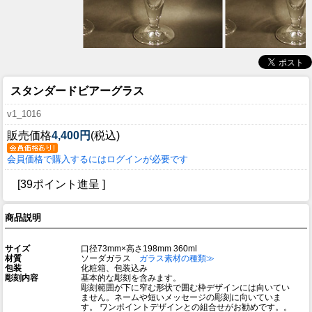
スタンダードビアーグラス
v1_1016
販売価格
4,400円
(税込)
会員価格で購入するにはログインが必要です
[39ポイント進呈 ]
商品説明
サイズ
口径73mm×高さ198mm 360ml
材質
ソーダガラス
ガラス素材の種類≫
包装
化粧箱、包装込み
彫刻内容
基本的な彫刻を含みます。
彫刻範囲が下に窄む形状で囲む枠デザインには向いてい
ません。ネームや短いメッセージの彫刻に向いていま
す。 ワンポイントデザインとの組合せがお勧めです。。