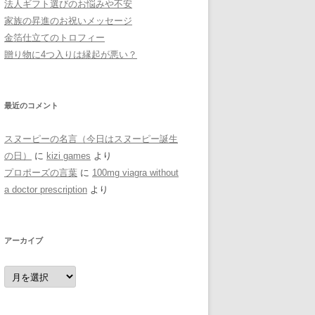
法人ギフト選びのお悩みや不安
家族の昇進のお祝いメッセージ
金箔仕立てのトロフィー
贈り物に4つ入りは縁起が悪い？
最近のコメント
スヌーピーの名言（今日はスヌーピー誕生
の日）
に
kizi games
より
プロポーズの言葉
に
100mg viagra without
a doctor prescription
より
アーカイブ
ア
ー
カ
イ
ブ