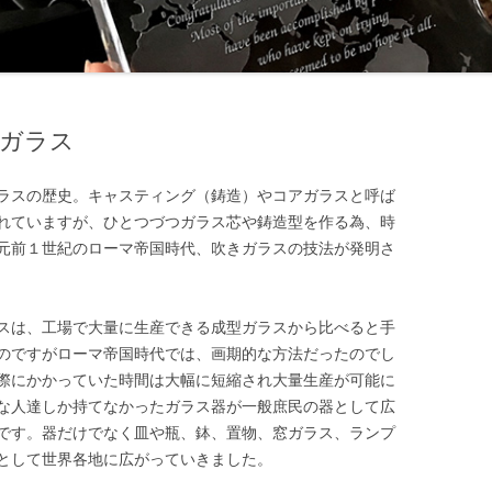
ガラス
ラスの歴史。キャスティング（鋳造）やコアガラスと呼ば
れていますが、ひとつづつガラス芯や鋳造型を作る為、時
元前１世紀のローマ帝国時代、吹きガラスの技法が発明さ
スは、工場で大量に生産できる成型ガラスから比べると手
のですがローマ帝国時代では、画期的な方法だったのでし
際にかかっていた時間は大幅に短縮され大量生産が可能に
な人達しか持てなかったガラス器が一般庶民の器として広
です。器だけでなく皿や瓶、鉢、置物、窓ガラス、ランプ
として世界各地に広がっていきました。