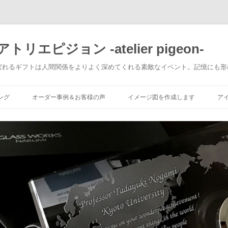
エピジョン -atelier pigeon-
ばれるギフトは人間関係をよりよく深めてくれる素敵なイベント。記憶にも形
コ
ン
ング
オーダー事例＆お客様の声
イメージ図を作成します
ア
テ
ン
ツ
へ
移
動