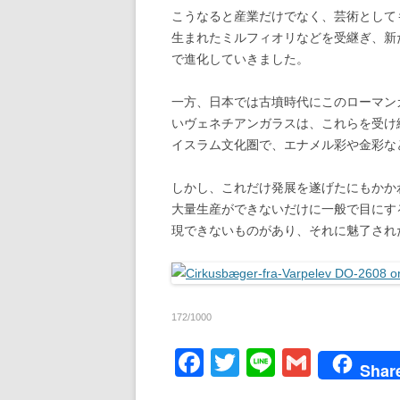
こうなると産業だけでなく、芸術として
生まれたミルフィオリなどを受継ぎ、新
で進化していきました。
一方、日本では古墳時代にこのローマン
いヴェネチアンガラスは、これらを受け
イスラム文化圏で、エナメル彩や金彩な
しかし、これだけ発展を遂げたにもかか
大量生産ができないだけに一般で目にす
現できないものがあり、それに魅了された
172/1000
F
T
Li
G
Shar
a
wi
n
m