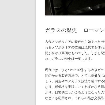
ガラスの歴史 ローマン
古代メソポタミアの時代から始まったガ
れるメソポタミアの技法は現代でも使わ
間がかかり高価なものでした。しかし紀
れ、ガラスの歴史は一変します。
現代では、ひとつづつ成形する吹きガラ
間のかかる製造方法で、とても高価なも
ょう。鋳造やコアガラス技法で製作する
なり、低価格を実現。ごくわずかな裕福
がり、日常的につかえるようになったの
などにも応用され、これらの品は交易品