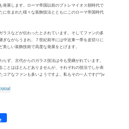
も発展します。ローマ帝国以前のプトレマイオス朝時代で
たに生まれた様々な装飾技法とともにこのローマ帝国時代
ガラスなどが伝わったとされています。そしてファンの多
継ぎながらうまれ、７世紀前半には中近東一帯を皮切りに
ど美しい装飾技術で高度な発展をとげます。
わらず、古代からのガラス技法は今も受継がれています。
ることはほとんどありませんが、それぞれの技法でしか表
コアなファンも多いようですよ。私もその一人です(^^)v
e