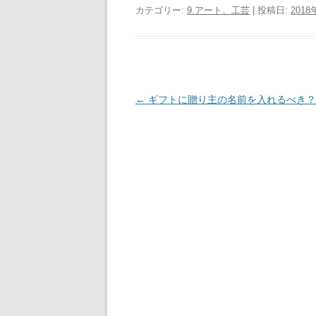
c
tt
e
ail
カテゴリー:
9.アート、工芸
| 投稿日:
2018
e
er
b
o
o
投
←
ギフトに贈り主の名前を入れるべき？
稿
k
ナ
ビ
ゲ
ー
シ
ョ
ン