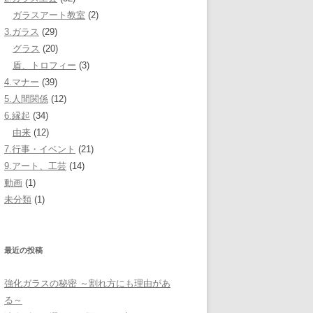
ガラスアート教室
(2)
3.ガラス
(29)
グラス
(20)
盾、トロフィー
(3)
4.マナー
(39)
5.人間関係
(12)
6.縁起
(34)
由来
(12)
7.行事・イベント
(21)
9.アート、工芸
(14)
動画
(1)
未分類
(1)
最近の投稿
強化ガラスの秘密 ～割れ方にも理由があ
る～