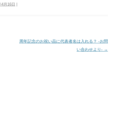
年4月16日
|
周年記念のお祝い品に代表者名は入れる？ -お問
い合わせより-
→