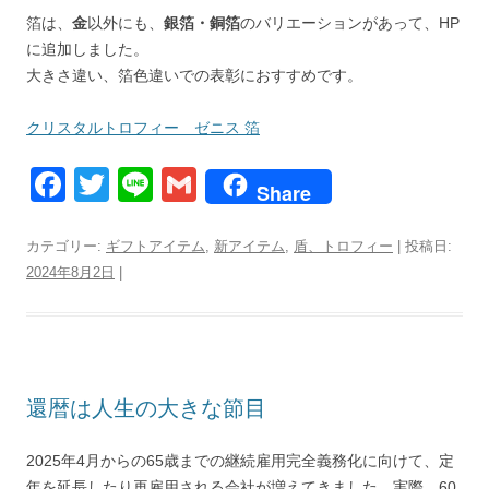
箔は、
金
以外にも、
銀箔・銅箔
のバリエーションがあって、HP
に追加しました。
大きさ違い、箔色違いでの表彰におすすめです。
クリスタルトロフィー ゼニス 箔
F
T
Li
G
Share
a
wi
n
m
c
tt
e
ail
カテゴリー:
ギフトアイテム
,
新アイテム
,
盾、トロフィー
| 投稿日:
2024年8月2日
|
e
er
b
o
o
還暦は人生の大きな節目
k
2025年4月からの65歳までの継続雇用完全義務化に向けて、定
年を延長したり再雇用される会社が増えてきました。実際、60