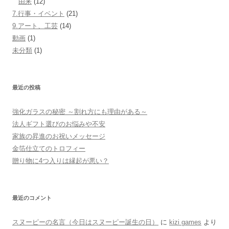
由来
(12)
7.行事・イベント
(21)
9.アート、工芸
(14)
動画
(1)
未分類
(1)
最近の投稿
強化ガラスの秘密 ～割れ方にも理由がある～
法人ギフト選びのお悩みや不安
家族の昇進のお祝いメッセージ
金箔仕立てのトロフィー
贈り物に4つ入りは縁起が悪い？
最近のコメント
スヌーピーの名言（今日はスヌーピー誕生の日）
に
kizi games
より