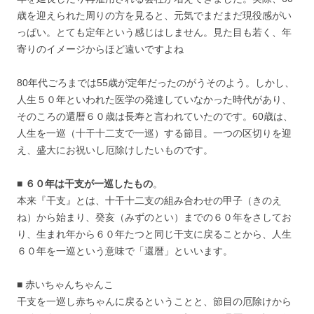
歳を迎えられた周りの方を見ると、元気でまだまだ現役感がい
っぱい。とても定年という感じはしません。見た目も若く、年
寄りのイメージからほど遠いですよね
80年代ごろまでは55歳が定年だったのがうそのよう。しかし、
人生５０年といわれた医学の発達していなかった時代があり、
そのころの還暦６０歳は長寿と言われていたのです。60歳は、
人生を一巡（十干十二支で一巡）する節目。一つの区切りを迎
え、盛大にお祝いし厄除けしたいものです。
■
６０年は干支が一巡したもの
。
本来『干支』とは、十干十二支の組み合わせの甲子（きのえ
ね）から始まり、癸亥（みずのとい）までの６０年をさしてお
り、生まれ年から６０年たつと同じ干支に戻ることから、人生
６０年を一巡という意味で「還暦」といいます。
■ 赤いちゃんちゃんこ
干支を一巡し赤ちゃんに戻るということと、節目の厄除けから