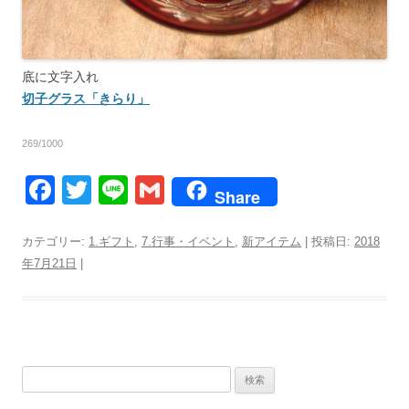
底に文字入れ
切子グラス「きらり」
269/1000
F
T
Li
G
Share
a
wi
n
m
c
tt
e
ail
カテゴリー:
1.ギフト
,
7.行事・イベント
,
新アイテム
| 投稿日:
2018
年7月21日
|
e
er
b
o
o
検
k
索: