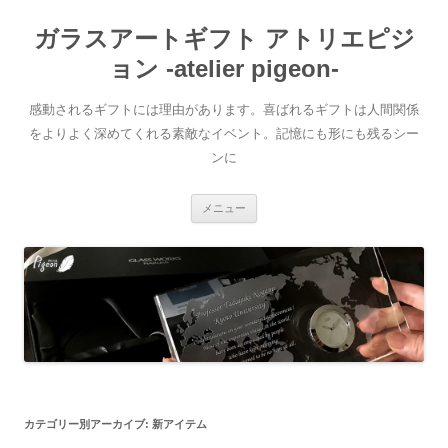
ガラスアートギフト アトリエピジ
ョン -atelier pigeon-
感動されるギフトには理由があります。喜ばれるギフトは人間関係
をよりよく深めてくれる素敵なイベント。記憶にも形にも残るシー
ンに
コ
メニュー
ン
テ
ン
ツ
へ
移
動
カテゴリー別アーカイブ:
新アイテム