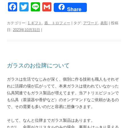
F
T
Li
G
Share
a
wi
n
m
c
tt
e
ail
カテゴリー:
1.ギフト
,
盾、トロフィー
| タグ:
アワード
,
表彰
| 投稿
日:
2023年10月31日
|
e
er
b
o
o
ガラスのお位牌について
k
ガラスは生活でなじみが深く、個別に作る技術も職人もそれぞ
れに活躍の場が広がってて、本来ガラスは使われていなかった
仏具関連でもガラス製品が増えてます。当アトリエピジョンで
も仏具（茶湯器や香炉など）のオンデマンドなご依頼があるの
で、その需要も多いのだと容易に想像つきます。
そして、なんと位牌までガラス製品はあります。
ただし、全面がクリスタルのみの場合、裏面もはっきり見える