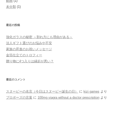
動画
(1)
未分類
(1)
最近の投稿
強化ガラスの秘密 ～割れ方にも理由がある～
法人ギフト選びのお悩みや不安
家族の昇進のお祝いメッセージ
金箔仕立てのトロフィー
贈り物に4つ入りは縁起が悪い？
最近のコメント
スヌーピーの名言（今日はスヌーピー誕生の日）
に
kizi games
より
プロポーズの言葉
に
100mg viagra without a doctor prescription
より