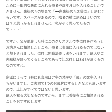
ために一般的な裏面に入れる俗名や没年月日を入れることがで
きません。先祖代々の場合で「●●家先祖代々之霊位」と刻むぐ
らいです。スペースがあるので、戒名の横に刻めばよいので
は？と思うかもしれませんね（私がそう思ってたもの
で・・・）
ですが、父が他界した時にこのクリスタルで本位牌を作ろうと
お坊さんに相談したところ、俗名は表面に入れるものではない
と却下されました。位牌は開眼法要し魂をいれます。故人やご
先祖様が帰ってくるところであって記念碑とはわけが違うもの
なのですね。
宗派によって（特に真言宗はア字の梵字や『位』の文字入り）
ちがいますし、ご夫婦で1つのお位牌にするときなども違います
ので、上記がすべてではないと思います。
故人を祀る大切なものですから、まずは菩提寺にご相談される
ことをおすすめします