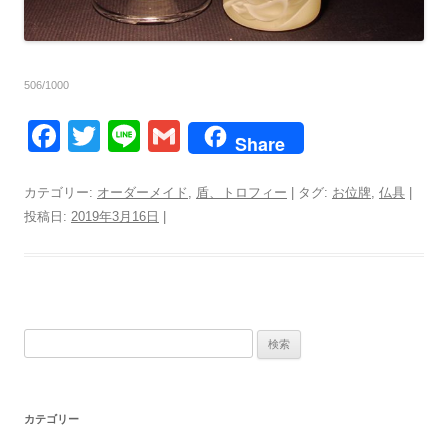
506/1000
F
T
Li
G
Share
a
wi
n
m
c
tt
e
ail
カテゴリー:
オーダーメイド
,
盾、トロフィー
| タグ:
お位牌
,
仏具
|
投稿日:
2019年3月16日
|
e
er
b
o
o
検
k
索:
カテゴリー