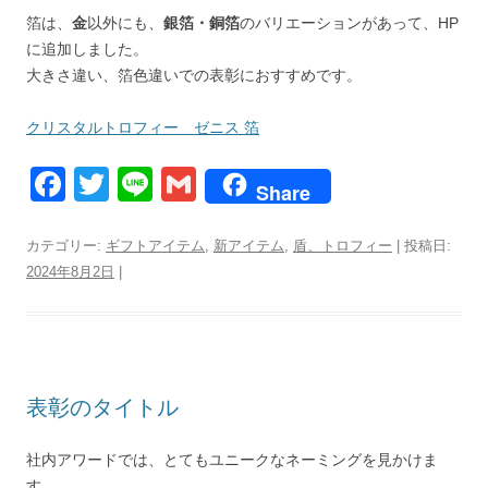
箔は、
金
以外にも、
銀箔・銅箔
のバリエーションがあって、HP
に追加しました。
大きさ違い、箔色違いでの表彰におすすめです。
クリスタルトロフィー ゼニス 箔
F
T
Li
G
Share
a
wi
n
m
c
tt
e
ail
カテゴリー:
ギフトアイテム
,
新アイテム
,
盾、トロフィー
| 投稿日:
2024年8月2日
|
e
er
b
o
o
表彰のタイトル
k
社内アワードでは、とてもユニークなネーミングを見かけま
す。