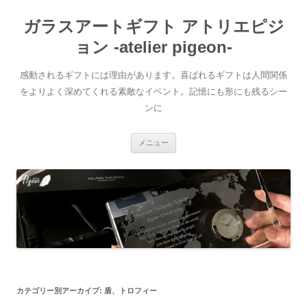
ガラスアートギフト アトリエピジ
ョン -atelier pigeon-
感動されるギフトには理由があります。喜ばれるギフトは人間関係
をよりよく深めてくれる素敵なイベント。記憶にも形にも残るシー
ンに
コ
メニュー
ン
テ
ン
ツ
へ
移
動
カテゴリー別アーカイブ:
盾、トロフィー