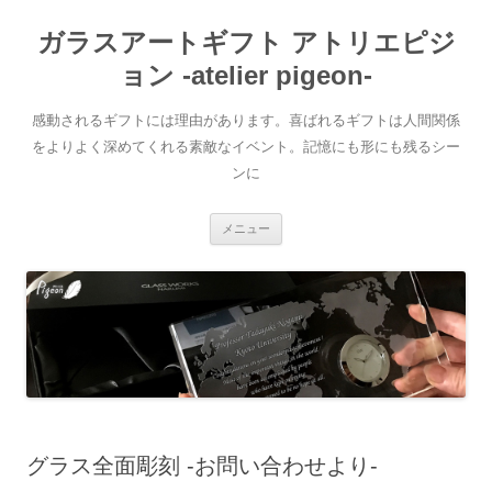
ガラスアートギフト アトリエピジ
ョン -atelier pigeon-
感動されるギフトには理由があります。喜ばれるギフトは人間関係
をよりよく深めてくれる素敵なイベント。記憶にも形にも残るシー
ンに
コ
メニュー
ン
テ
ン
ツ
へ
移
動
グラス全面彫刻 -お問い合わせより-