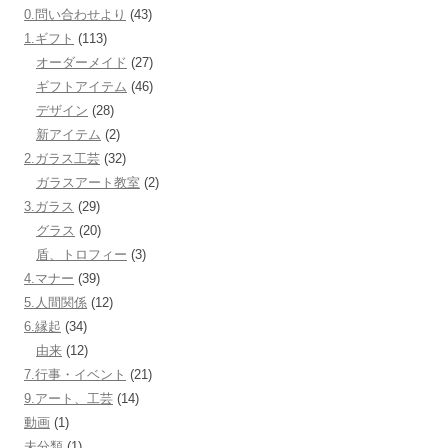
ン
0.問い合わせより
(43)
1.ギフト
(113)
オーダーメイド
(27)
ギフトアイテム
(46)
デザイン
(28)
新アイテム
(2)
2.ガラス工芸
(32)
ガラスアート教室
(2)
3.ガラス
(29)
グラス
(20)
盾、トロフィー
(3)
4.マナー
(39)
5.人間関係
(12)
6.縁起
(34)
由来
(12)
7.行事・イベント
(21)
9.アート、工芸
(14)
動画
(1)
未分類
(1)