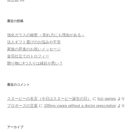
最近の投稿
強化ガラスの秘密 ～割れ方にも理由がある～
法人ギフト選びのお悩みや不安
家族の昇進のお祝いメッセージ
金箔仕立てのトロフィー
贈り物に4つ入りは縁起が悪い？
最近のコメント
スヌーピーの名言（今日はスヌーピー誕生の日）
に
kizi games
より
プロポーズの言葉
に
100mg viagra without a doctor prescription
より
アーカイブ