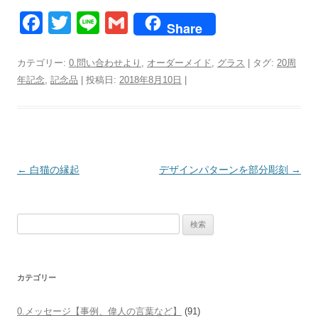
F
T
Li
G
Share
a
wi
n
m
c
tt
e
ail
カテゴリー:
0.問い合わせより
,
オーダーメイド
,
グラス
| タグ:
20周
年記念
,
記念品
| 投稿日:
2018年8月10日
|
e
er
b
o
o
投
←
白猫の縁起
デザインパターンを部分彫刻
→
k
稿
ナ
検
ビ
索:
ゲ
ー
カテゴリー
シ
ョ
0.メッセージ【事例、偉人の言葉など】
(91)