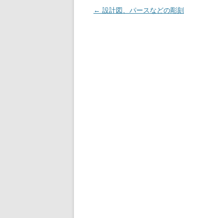
o
投
←
設計図、パースなどの彫刻
稿
k
ナ
ビ
ゲ
ー
シ
ョ
ン