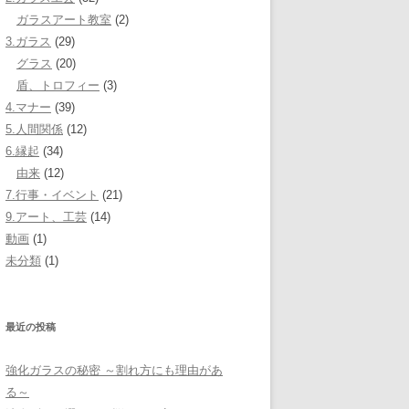
ガラスアート教室
(2)
3.ガラス
(29)
グラス
(20)
盾、トロフィー
(3)
4.マナー
(39)
5.人間関係
(12)
6.縁起
(34)
由来
(12)
7.行事・イベント
(21)
9.アート、工芸
(14)
動画
(1)
未分類
(1)
最近の投稿
強化ガラスの秘密 ～割れ方にも理由があ
る～