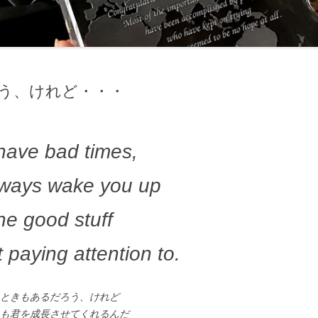
う、けれど・・・
 have bad times,
 always wake you up
the good stuff
 paying attention to.
いときもあるだろう、けれど
つも君を成長させてくれるんだ