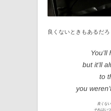
良くないときもあるだろ
You’ll
but it’ll
to 
you weren’t
良くな
それはい