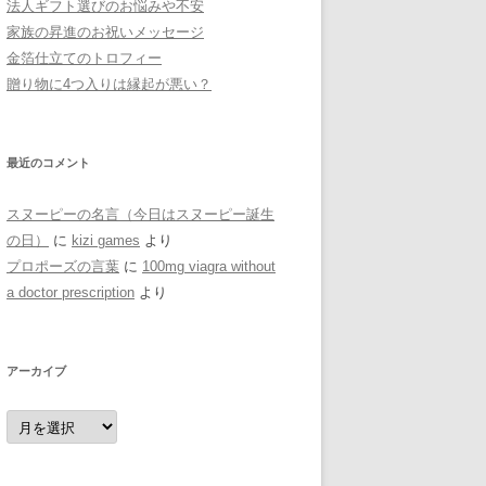
法人ギフト選びのお悩みや不安
家族の昇進のお祝いメッセージ
金箔仕立てのトロフィー
贈り物に4つ入りは縁起が悪い？
最近のコメント
スヌーピーの名言（今日はスヌーピー誕生
の日）
に
kizi games
より
プロポーズの言葉
に
100mg viagra without
a doctor prescription
より
アーカイブ
ア
ー
カ
イ
ブ