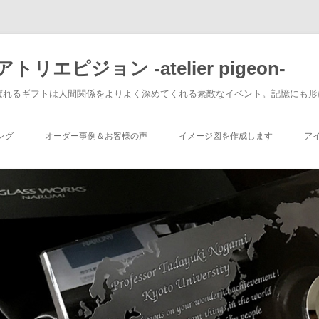
エピジョン -atelier pigeon-
ばれるギフトは人間関係をよりよく深めてくれる素敵なイベント。記憶にも形
コ
ン
ング
オーダー事例＆お客様の声
イメージ図を作成します
ア
テ
ン
ツ
へ
移
動