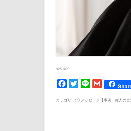
403/1000
F
T
Li
G
Shar
a
wi
n
m
c
tt
e
ail
カテゴリー:
0.メッセージ【事例、偉人の
e
er
b
o