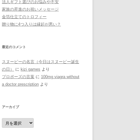
法人ギフト選びのお悩みや不安
家族の昇進のお祝いメッセージ
金箔仕立てのトロフィー
贈り物に4つ入りは縁起が悪い？
最近のコメント
スヌーピーの名言（今日はスヌーピー誕生
の日）
に
kizi games
より
プロポーズの言葉
に
100mg viagra without
a doctor prescription
より
アーカイブ
ア
ー
カ
イ
ブ