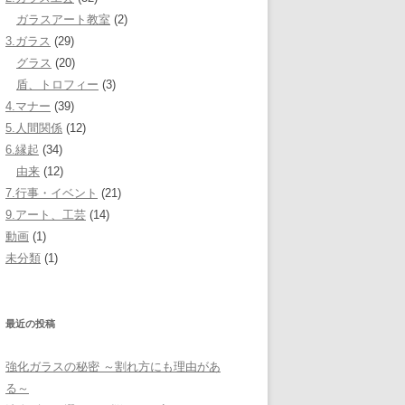
ガラスアート教室
(2)
3.ガラス
(29)
グラス
(20)
盾、トロフィー
(3)
4.マナー
(39)
5.人間関係
(12)
6.縁起
(34)
由来
(12)
7.行事・イベント
(21)
9.アート、工芸
(14)
動画
(1)
未分類
(1)
最近の投稿
強化ガラスの秘密 ～割れ方にも理由があ
る～