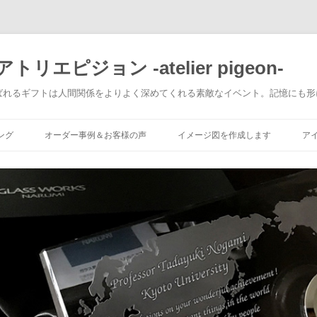
エピジョン -atelier pigeon-
ばれるギフトは人間関係をよりよく深めてくれる素敵なイベント。記憶にも形
コ
ン
ング
オーダー事例＆お客様の声
イメージ図を作成します
ア
テ
ン
ツ
へ
移
動