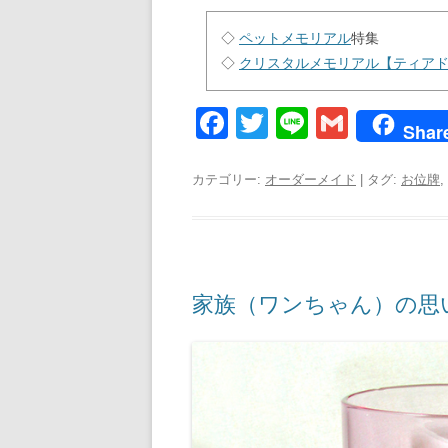
◇
ペットメモリアル
特集
◇
クリスタルメモリアル【ティア
F
T
Li
G
Shar
a
wi
n
m
c
tt
e
ail
カテゴリー:
オーダーメイド
| タグ:
お位牌
,
e
er
b
o
家族（ワンちゃん）の思
o
k