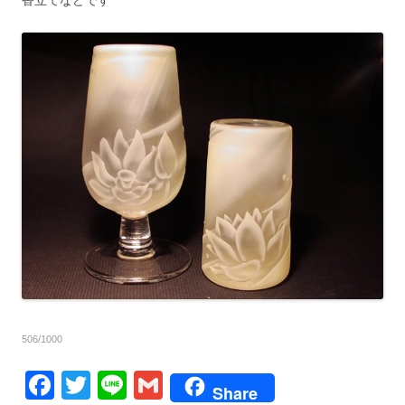
香立てなどです
506/1000
F
T
Li
G
Share