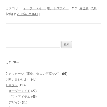
a
wi
n
m
c
tt
e
ail
カテゴリー:
オーダーメイド
,
盾、トロフィー
| タグ:
お位牌
,
仏具
|
投稿日:
2019年3月16日
|
e
er
b
o
o
検
k
索:
カテゴリー
0.メッセージ【事例、偉人の言葉など】
(91)
0.問い合わせより
(43)
1.ギフト
(113)
オーダーメイド
(27)
ギフトアイテム
(46)
デザイン
(28)