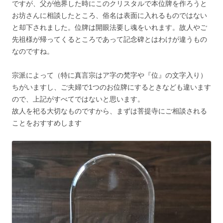
ですが、父が他界した時にこのクリスタルで本位牌を作ろうと
お坊さんに相談したところ、俗名は表面に入れるものではない
と却下されました。位牌は開眼法要し魂をいれます。故人やご
先祖様が帰ってくるところであって記念碑とはわけが違うもの
なのですね。
宗派によって（特に真言宗はア字の梵字や『位』の文字入り）
ちがいますし、ご夫婦で1つのお位牌にするときなども違います
ので、上記がすべてではないと思います。
故人を祀る大切なものですから、まずは菩提寺にご相談される
ことをおすすめします