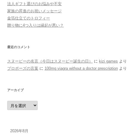
法人ギフト選びのお悩みや不安
家族の昇進のお祝いメッセージ
金箔仕立てのトロフィー
贈り物に4つ入りは縁起が悪い？
最近のコメント
スヌーピーの名言（今日はスヌーピー誕生の日）
に
kizi games
より
プロポーズの言葉
に
100mg viagra without a doctor prescription
より
アーカイブ
ア
ー
カ
イ
ブ
2026年8月