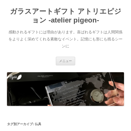
ガラスアートギフト アトリエピジ
ョン -atelier pigeon-
感動されるギフトには理由があります。喜ばれるギフトは人間関係
をよりよく深めてくれる素敵なイベント。記憶にも形にも残るシー
ンに
コ
メニュー
ン
テ
ン
ツ
へ
移
動
タグ別アーカイブ:
仏具