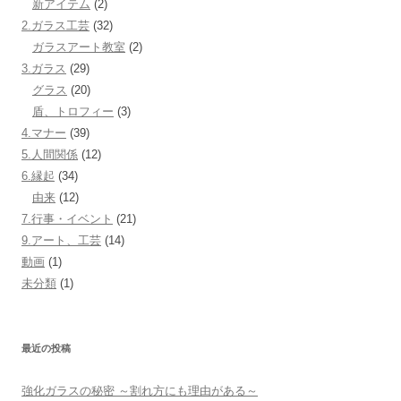
新アイテム
(2)
2.ガラス工芸
(32)
ガラスアート教室
(2)
3.ガラス
(29)
グラス
(20)
盾、トロフィー
(3)
4.マナー
(39)
5.人間関係
(12)
6.縁起
(34)
由来
(12)
7.行事・イベント
(21)
9.アート、工芸
(14)
動画
(1)
未分類
(1)
最近の投稿
強化ガラスの秘密 ～割れ方にも理由がある～