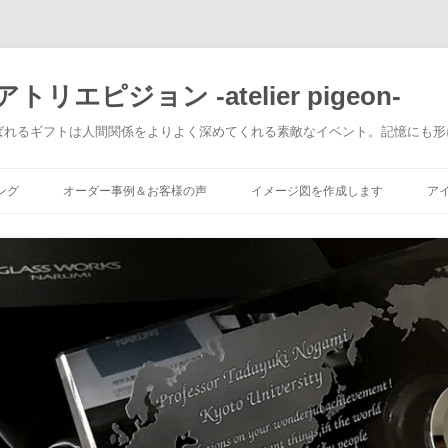
エピジョン -atelier pigeon-
ばれるギフトは人間関係をよりよく深めてくれる素敵なイベント。記憶にも形
コ
ン
ング
オーダー事例＆お客様の声
イメージ図を作成します
ア
テ
ン
ツ
へ
移
動