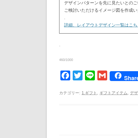
デザインパターンを先に見たいとのご
ご検討いただけるイメージ図を作成い
.
詳細、レイアウトデザイン一覧はこち
.
460/1000
F
T
Li
G
Shar
a
wi
n
m
c
tt
e
ail
カテゴリー:
1.ギフト
,
ギフトアイテム
,
デザ
e
er
b
o
o