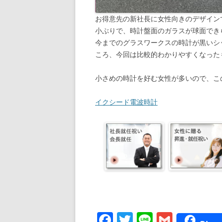
お得意先の新社長に女性向きのデザイン
小ぶりで、時計盤面のガラスが球面でき
今までのグラスワークスの時計が黒いシ
ころ、今回は比較的わかりやすくなった
小さめの時計を好む女性が多いので、こ
イクシード電波時計
F
T
Li
G