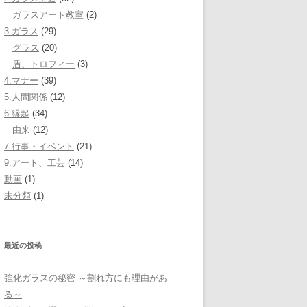
ガラスアート教室
(2)
3.ガラス
(29)
グラス
(20)
盾、トロフィー
(3)
4.マナー
(39)
5.人間関係
(12)
6.縁起
(34)
由来
(12)
7.行事・イベント
(21)
9.アート、工芸
(14)
動画
(1)
未分類
(1)
最近の投稿
強化ガラスの秘密 ～割れ方にも理由があ
る～