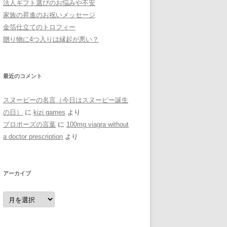
法人ギフト選びのお悩みや不安
家族の昇進のお祝いメッセージ
金箔仕立てのトロフィー
贈り物に4つ入りは縁起が悪い？
最近のコメント
スヌーピーの名言（今日はスヌーピー誕生
の日）
に
kizi games
より
プロポーズの言葉
に
100mg viagra without
a doctor prescription
より
アーカイブ
ア
ー
カ
イ
ブ