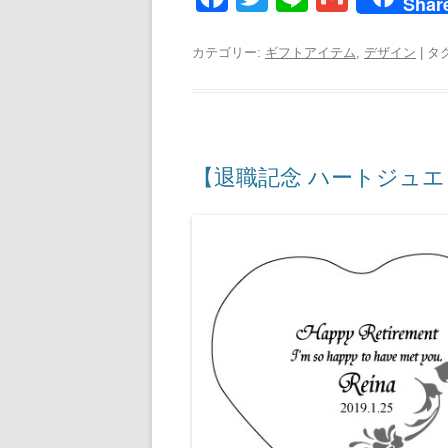
Shar
a
wi
n
m
c
tt
e
ail
カテゴリー:
ギフトアイテム
,
デザイン
| タ
e
er
b
o
【退職記念 ハートジュ
o
k